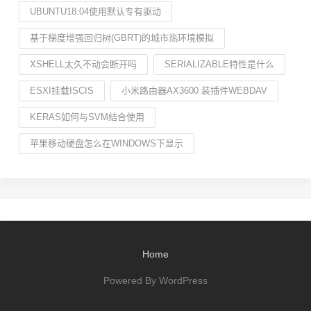
UBUNTU18.04使用默认专有驱动
基于梯度增强回归树(GBRT)的城市热环境模拟
XSHELL太久不动会断开吗
SERIALIZABLE特性是什么
ESXI挂载ISCIS
小米路由器AX3600 装插件WEBDAV
KERAS如何与SVM结合使用
苹果移动硬盘怎么在WINDOWS下显示
Home
Powered By WordPress