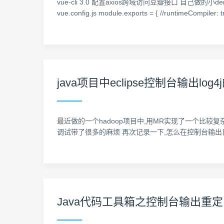
vue-cli 3.0 配置axios跨域访问豆瓣接口 自己做
vue.config.js module.exports = { //runtimeCompiler:
java项目中eclipse控制台输出log
最近做的一个hadoop项目中,用MR实现了一个比较复杂的问
调试带了很多的麻烦 再次记录一下,怎么在控制台输出日志信息. 在
Java代码工具箱之控制台输出重