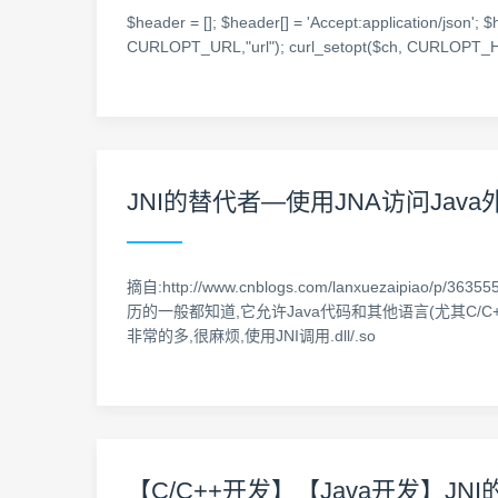
$header = []; $header[] = 'Accept:application/json'; $
CURLOPT_URL,"url"); curl_setopt($ch, CURLOPT_H
JNI的替代者—使用JNA访问Jav
摘自:http://www.cnblogs.com/lanxuezaipiao
历的一般都知道,它允许Java代码和其他语言(尤其C/C
非常的多,很麻烦,使用JNI调用.dll/.so
【C/C++开发】【Java开发】JN