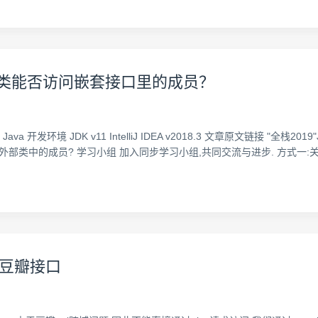
：外部类能否访问嵌套接口里的成员？
a 开发环境 JDK v11 IntelliJ IDEA v2018.3 文章原文链接 "
问外部类中的成员? 学习小组 加入同步学习小组,共同交流与进步. 方式一:关注头
访问豆瓣接口