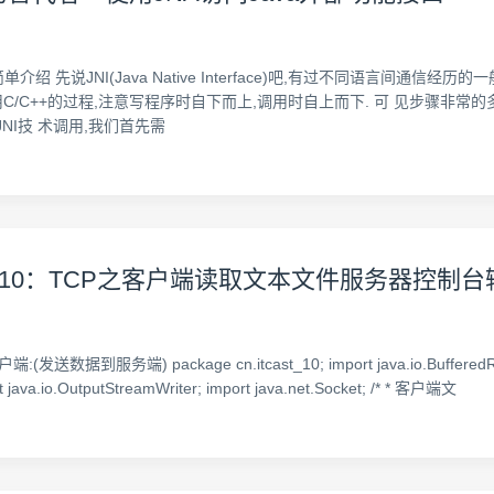
单介绍 先说JNI(Java Native Interface)吧,有过不同语言间通信经
/C++的过程,注意写程序时自下而上,调用时自上而下. 可 见步骤非常的多,很
JNI技 术调用,我们首先需
记10：TCP之客户端读取文本文件服务器控制台
) package cn.itcast_10; import java.io.BufferedReader; im
ort java.io.OutputStreamWriter; import java.net.Socket; /* * 客户端文