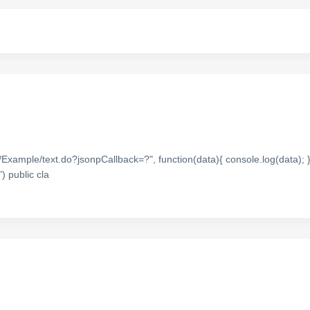
ple/text.do?jsonpCallback=?", function(data){ console.log(data); }
 public cla