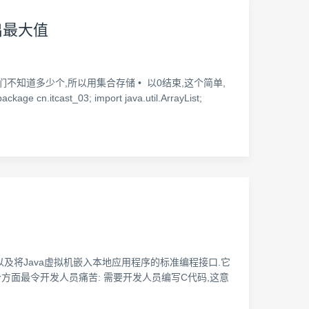
出最大值
们不知道多少个,所以用集合存储 • 以0结束,这个简单,
_03; import java.util.ArrayList;
地方法以及将Java虚拟机嵌入本地应用程序的标准编程接口.它
几个方面最令开发人员痛苦: 需要开发人员编写C代码,这意