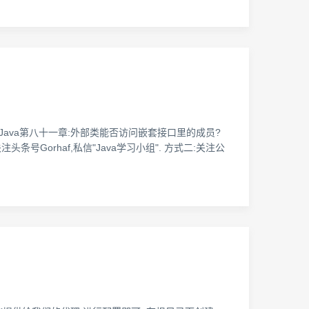
全栈2019"Java第八十一章:外部类能否访问嵌套接口里的成员?
条号Gorhaf,私信"Java学习小组". 方式二:关注公