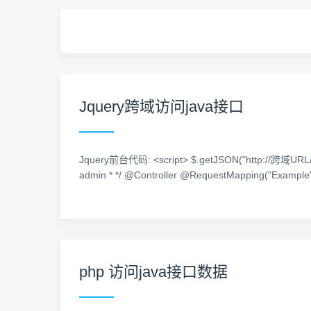
Jquery跨域访问java接口
Jquery前台代码: <script> $.getJSON("http://跨域URL/Exam
admin * */ @Controller @RequestMapping("Example")
php 访问java接口数据