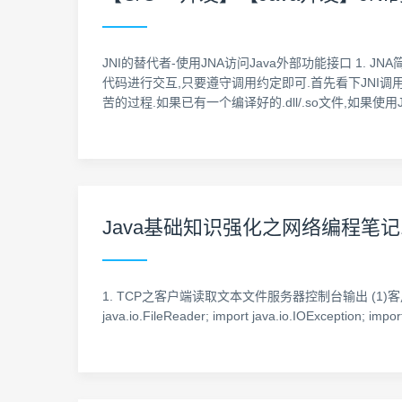
JNI的替代者-使用JNA访问Java外部功能接口 1. JNA简
代码进行交互,只要遵守调用约定即可.首先看下JNI调用C
苦的过程.如果已有一个编译好的.dll/.so文件,如果使用
Java基础知识强化之网络编程笔
1. TCP之客户端读取文本文件服务器控制台输出 (1)客户端:(发送数据到服务端
java.io.FileReader; import java.io.IOException; imp