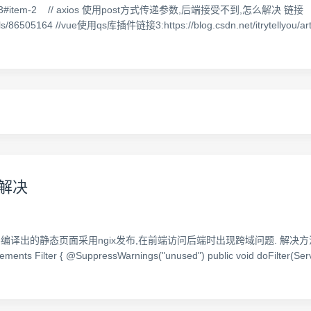
12635783#item-2 // axios 使用post方式传递参数,后端接受不到,怎么解决 链接
etails/86505164 //vue使用qs库插件链接3:https://blog.csdn.net/itrytellyou/ar
题解决
,vue编译出的静态页面采用ngix发布,在前端访问后端时出现跨域问题. 解
nts Filter { @SuppressWarnings("unused") public void doFilter(Serv