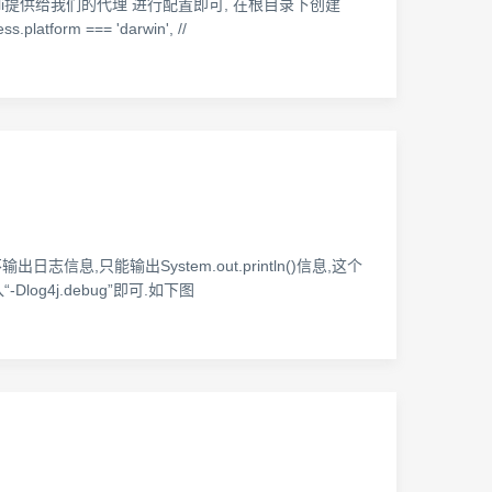
e-cli提供给我们的代理 进行配置即可, 在根目录下创建
s.platform === 'darwin', //
,只能输出System.out.println()信息,这个
log4j.debug”即可.如下图