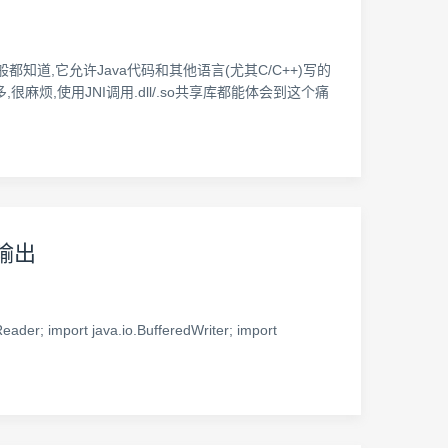
历的一般都知道,它允许Java代码和其他语言(尤其C/C++)写的
麻烦,使用JNI调用.dll/.so共享库都能体会到这个痛
输出
port java.io.BufferedWriter; import