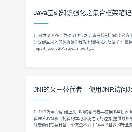
Java基础知识强化之集合框架笔记
1. 键盘录入多个数据,以0结束,要求在控制台输出这多个
只要键盘录入的数据是0,我就不继续录入数据了 • 把集合转成数组 • 
import java.util.Arrays; import jav
JNI的又一替代者—使用JNR访问Java
1. JNR简单介绍 继上文“JNI的替代者—使用JNA访
管理着JVM和非托管的本地环境之间的边界,提供数据编组
味着他们需要具备一个完全不同于Java的世界的专业知