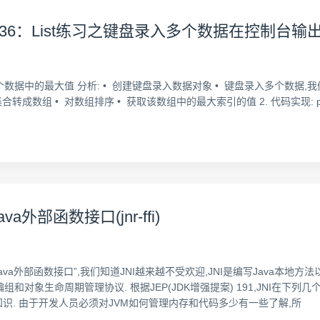
36：List练习之键盘录入多个数据在控制台输
数据中的最大值 分析: • 创建键盘录入数据对象 • 键盘录入多个数据,我
对数组排序 • 获取该数组中的最大索引的值 2. 代码实现: package cn.itcast
外部函数接口(jnr-ffi)
问Java外部函数接口”,我们知道JNI越来越不受欢迎,JNI是编写Java本
和对象生命周期管理协议. 根据JEP(JDK增强提案) 191,JNI在下列
识. 由于开发人员必须对JVM如何管理内存和代码多少有一些了解,所