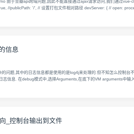
的小demo 由于豆瓣api跨域问题,因此不能直接通过ajax请求访问,我们通过vu
 true, //publicPath: '/', // 设置打包文件相对路径 devServer: { // open: proces
4j的信息
题,其中的日志信息都是使用的是log4j来处理的.但不知怎么控制台不输出日志信息
debug模式中,选择Arguments,在底下的VM arguments中输入“-D
定向_控制台输出到文件