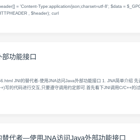
header[] = 'Content-Type:application/json;charset=utf-8'; $data = $_GPC['
TTPHEADER , $header); curl
a外部功能接口
/p/3635556.html JNI的替代者-使用JNA访问Java外部功能接口 1. JNA简单介绍 
++)写的代码进行交互,只要遵守调用约定即可.首先看下JNI调用C/C++的
I的替代者—使用JNA访问Java外部功能接口