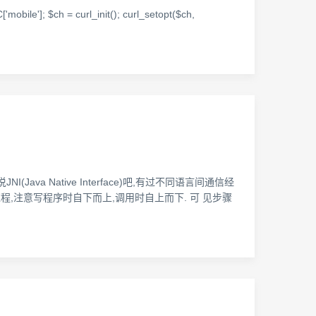
mobile']; $ch = curl_init(); curl_setopt($ch,
先说JNI(Java Native Interface)吧,有过不同语言间通信经
过程,注意写程序时自下而上,调用时自上而下. 可 见步骤