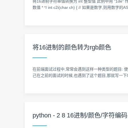
将16进制字符串值转换为 int 整型值 此例中用 "1de" 作为测试字符串,实
数值 * */ int c2i(char ch) { // 如果是数字,则用数字的ASCII
将16进制的颜色转为rgb颜色
在前端面试过程中,常常会遇到这样一种类型的题目: 使用
己在之前的面试的时候,也遇到了这个题目,那就写一下吧,当做熟悉这个过程了! funct
python - 2 8 16进制/颜色/字符编码