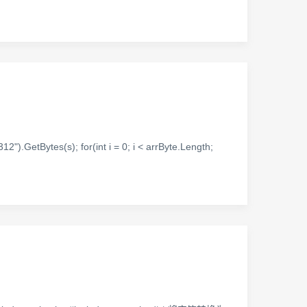
2").GetBytes(s); for(int i = 0; i < arrByte.Length;