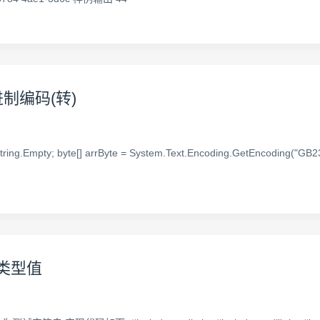
制编码(转)
 = string.Empty; byte[] arrByte = System.Text.Encoding.GetEncoding("GB231
t类型值