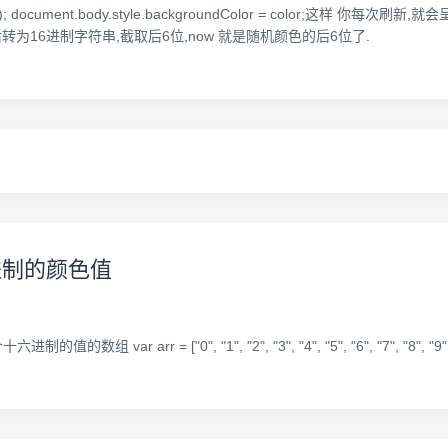
bstr(-6); document.body.style.backgroundColor = color;这样 你每次刷新,
随机数,然后转为16进制字符串,截取后6位,now 就是随机颜色的后6位了.
进制的颜色值
进制的值的数组 var arr = ["0", "1", "2", "3", "4", "5", "6", "7", "8", "9",