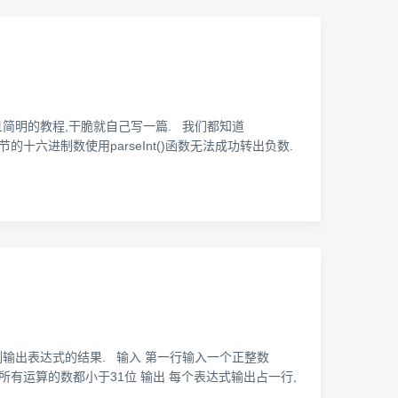
且简明的教程,干脆就自己写一篇. 我们都知道
十六进制数使用parseInt()函数无法成功转出负数.
用8进制输出表达式的结果. 输入 第一行输入一个正整数
且所有运算的数都小于31位 输出 每个表达式输出占一行,