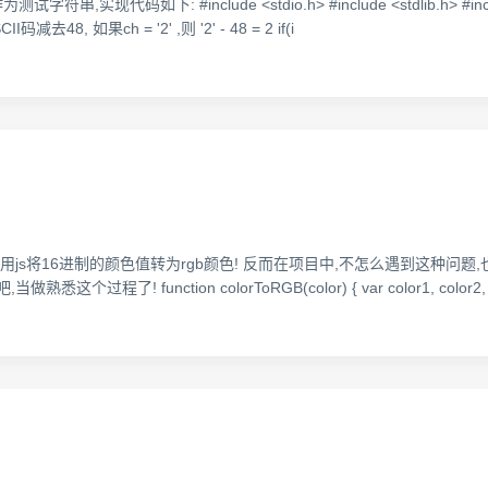
现代码如下: #include <stdio.h> #include <stdlib.h> #include 
码减去48, 如果ch = '2' ,则 '2' - 48 = 2 if(i
js将16进制的颜色值转为rgb颜色! 反而在项目中,不怎么遇到这种问题
ion colorToRGB(color) { var color1, color2, color3; color 