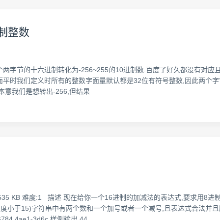
进制整数
字节的十六进制转化为-256~255的10进制数.百度了好久都没有对应
数,而平时我们定义时所有的整数字面量默认都是32位有符号整数,因此两个字节的
6));//这里本意我们是想转出-256,但结果
:65535 KB 难度:1 描述 现在给你一个16进制的加减法的表达式,要求
符串s(长度小于15)字符串中有两个数和一个加号或者一个减号,且表达式合法并
84 4ae1-3d6c 样例输出 44