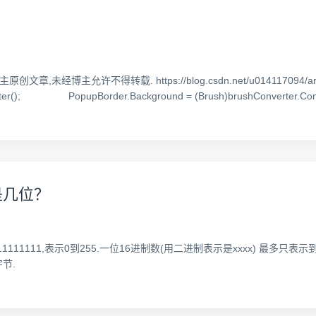
,未经博主允许不得转载. https://blog.csdn.net/u014117094/arti
verter(); PopupBorder.Background = (Brush)brushConverter.Co
是几位？
00-11111111,表示0到255.一位16进制数(用二进制表示是xxxx) 最多只
节.