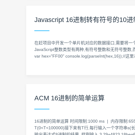
Javascript 16进制转有符号的10
在赶项目中开发一个单片机对应的数据接口,需要将一个两
JavaScript整数类型有两种,有符号整数和无符号整
var hex="FF00" console.log(parseInt(hex,1
ACM 16进制的简单运算
16进制的简单运算 时间限制:1000 ms | 内存限制
T(0<T<100000)接下来有T行,每行输入一个字
输出表达式8进制的结果. 样例输入 3 29+4823 18be+67