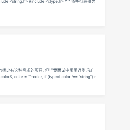
<string.h> #include <ctype.h> /* * 将字符转换为
,也很少有这种需求的项目. 但毕竟面试中常常遇到,我自
= ""+color; if (typeof color !== "string") r