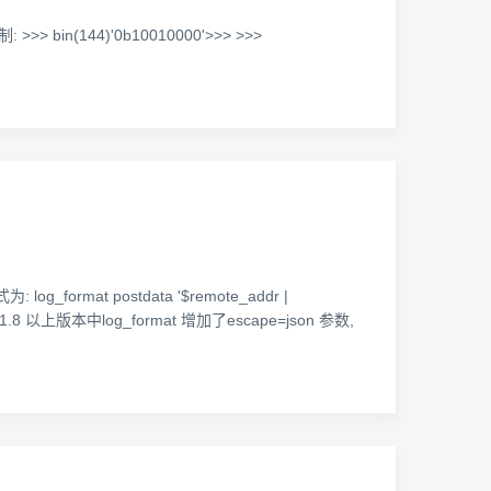
>> bin(144)'0b10010000'>>> >>>
rmat postdata '$remote_addr |
.8 以上版本中log_format 增加了escape=json 参数,