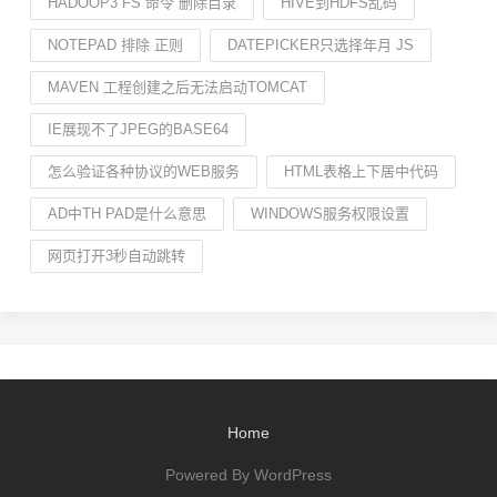
HADOOP3 FS 命令 删除目录
HIVE到HDFS乱码
NOTEPAD 排除 正则
DATEPICKER只选择年月 JS
MAVEN 工程创建之后无法启动TOMCAT
IE展现不了JPEG的BASE64
怎么验证各种协议的WEB服务
HTML表格上下居中代码
AD中TH PAD是什么意思
WINDOWS服务权限设置
网页打开3秒自动跳转
Home
Powered By WordPress