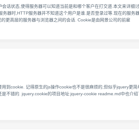
之上维护会话状态,使得服务器可以知道当前是和哪个客户在打交道.本文来详细讨论C
达服务器时,HTTP服务器并不知道这个用户是谁.是否登录过等.现在的服
e而实现的更高层的服务器与浏览器之间的会话. Cookie是由网景公司的前雇
okie. 记得原生的js操作cookie也不是很麻烦的,但似乎jquery更
e还是不错的. jquery.cookie的项目地址:jquery-cookie readme