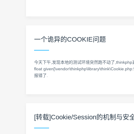
一个诡异的COOKIE问题
今天下午,发现本地的测试环境突然跑不动了,thinkphp直接跑到异常页面,
float given[\vendor\thinkphp\librar
报错了.
[转载]Cookie/Session的机制与安