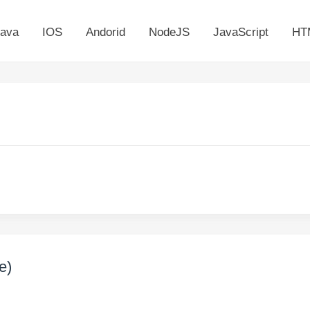
ava
IOS
Andorid
NodeJS
JavaScript
HT
e)