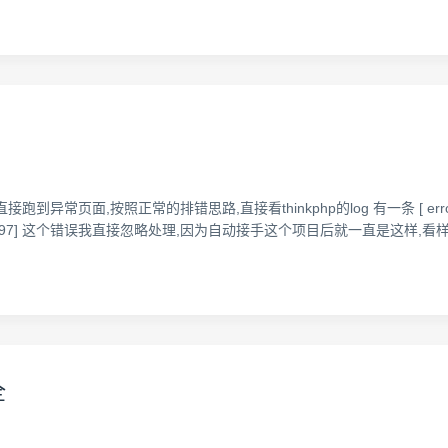
按照正常的排错思路,直接看thinkphp的log 有一条 [ error ] [2]setcooki
y\think\Cookie.php:97] 这个错误我直接忽略处理,因为自动接手这个项目后就
全