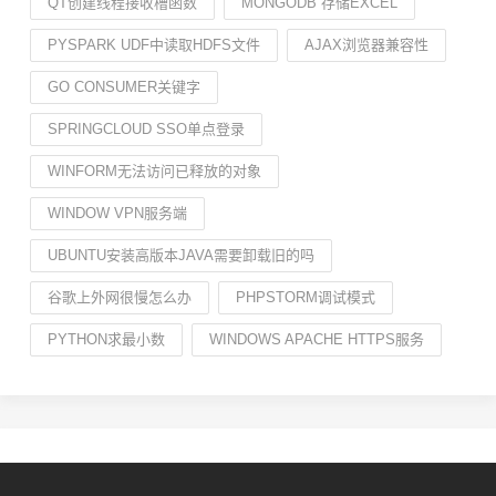
QT创建线程接收槽函数
MONGODB 存储EXCEL
PYSPARK UDF中读取HDFS文件
AJAX浏览器兼容性
GO CONSUMER关键字
SPRINGCLOUD SSO单点登录
WINFORM无法访问已释放的对象
WINDOW VPN服务端
UBUNTU安装高版本JAVA需要卸载旧的吗
谷歌上外网很慢怎么办
PHPSTORM调试模式
PYTHON求最小数
WINDOWS APACHE HTTPS服务