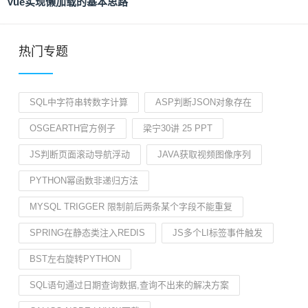
Vue实现懒加载的基本思路
热门专题
SQL中字符串转数字计算
ASP判断JSON对象存在
OSGEARTH官方例子
梁宁30讲 25 PPT
JS判断页面滚动导航浮动
JAVA获取视频图像序列
PYTHON幂函数非递归方法
MYSQL TRIGGER 限制前后两条某个字段不能重复
SPRING在静态类注入REDIS
JS多个LI标签事件触发
BST左右旋转PYTHON
SQL语句通过日期查询数据,查询不出来的解决方案