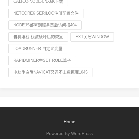
CALICO-NODE-LNX6K下载
NETCORE6 SERILOG注册配置文件
NODEJS部署到服务器后访问报404
宕机堆栈 栈被破坏后的恢复
EXT关闭WINDOW
LOADRUNNER 自定义变量
RAPIDMINER中SET ROLE算子
电脑重启后NAVICAT又连不上数据库1045
Home
Powered By WordPress