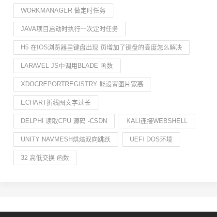
WORKMANAGER 做定时任务
JAVA项目启动时执行一次定时任务
H5 在IOS浏览器里键盘出现 页增加了键盘的高度怎么解决
LARAVEL JS中调用BLADE 函数
XDOCREPORTREGISTRY 能设置图片宽高
ECHART折线图文字过长
DELPHI 读取CPU 源码 -CSDN
KALI连接WEBSHELL
UNITY NAVMESH烘焙双向跳跃
UEFI DOS环境
32 高低交换 函数