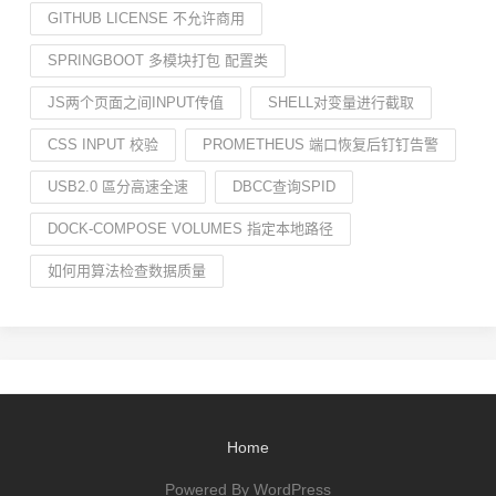
GITHUB LICENSE 不允许商用
SPRINGBOOT 多模块打包 配置类
JS两个页面之间INPUT传值
SHELL对变量进行截取
CSS INPUT 校验
PROMETHEUS 端口恢复后钉钉告警
USB2.0 區分高速全速
DBCC查询SPID
DOCK-COMPOSE VOLUMES 指定本地路径
如何用算法检查数据质量
Home
Powered By WordPress