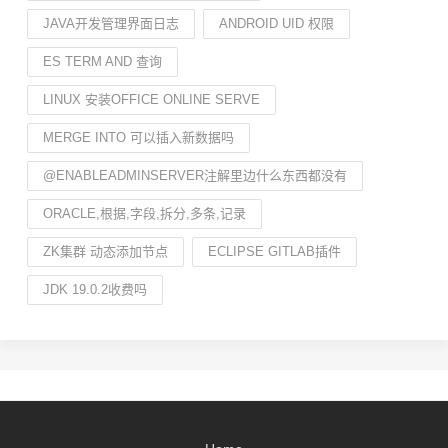
JAVA开发管理界面日志
ANDROID UID 权限
ES TERM AND 查询
LINUX 安装OFFICE ONLINE SERVE
MERGE INTO 可以插入新数据吗
@ENABLEADMINSERVER注解里边什么东西都没有
ORACLE,根据,字段,拆分,多条,记录
ZK集群 动态添加节点
ECLIPSE GITLAB插件
JDK 19.0.2收费吗