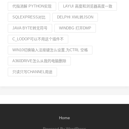
代指消解 PYTHON实现
LAYUI 高度和浏览器高度一致
SQLEXPRESS对比
DELPHI XML转JSON
JAVA BYTE转无符号
WINDBG 打开DMP
C_LODOP可以不用这个插件不
WIN10切换输入法按键怎么设置,为CTRL 空格
A360DRIVE怎么从我的电脑删除
只读只写CHANNEL用途
Home
Powered By WordPress