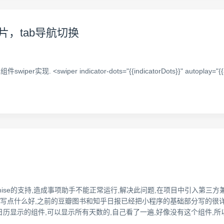
，tab导航切换
 <swiper indicator-dots="{{indicatorDots}}" autoplay="{{autopla
romise的支持,造成事项助手不能正常运行,解决此问题,在项目中引入第三方兼容
道写点什么好,之前的豆瓣图书和知乎日报已经把小程序的基础部分写的很详细
历显示的组件,可以显示所有天数的,自己看了一遍,好像没有这个组件,所