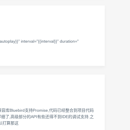
y}}" interval="{{interval}}" duration="
库Bluebird支持Promise,代码已经整合到项目代码
了,高级部分的API有些还得不到IDE的调试支持.之
以打算那这