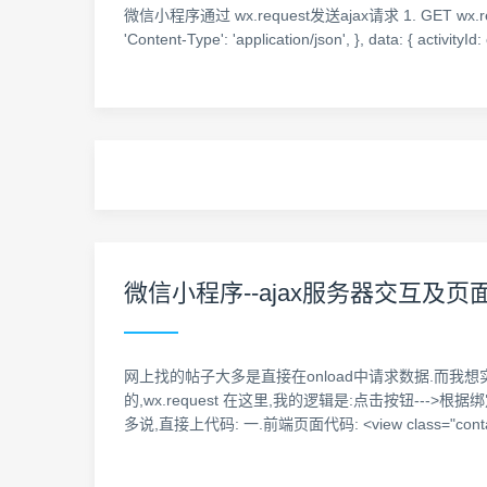
微信小程序通过 wx.request发送ajax请求 1. GET wx.request({ 
'Content-Type': 'application/json', }, data: { activityI
微信小程序--ajax服务器交互及页
网上找的帖子大多是直接在onload中请求数据.而我
的,wx.request 在这里,我的逻辑是:点击按钮--
多说,直接上代码: 一.前端页面代码: <view class="contai