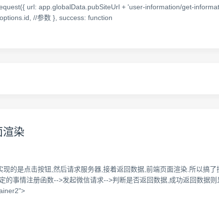
url: app.globalData.pubSiteUrl + 'user-information/get-informatio
d: options.id, //参数 }, success: function
面渲染
想实现的是点击按钮,然后请求服务器,接着返回数据,前端页面渲染.所以搞了
->根据绑定的事情注册函数-->发起微信请求-->判断是否返回数据,成功返回数
ner2">