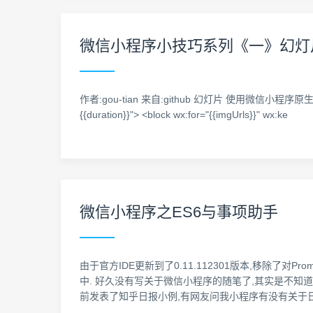
微信小程序小技巧系列《一》幻灯片
作者:gou-tian 来自:github 幻灯片 使用微信小程序原生组件swiper实现.
{{duration}}"> <block wx:for="{{imgUrls}}" wx:ke
微信小程序之ES6与事项助手
由于官方IDE更新到了0.11.112301版本,移除了对P
中. 好久没有写关于微信小程序的随笔了,其实是不知
前发表了知乎日报小例,有网友问我小程序有没有关于日