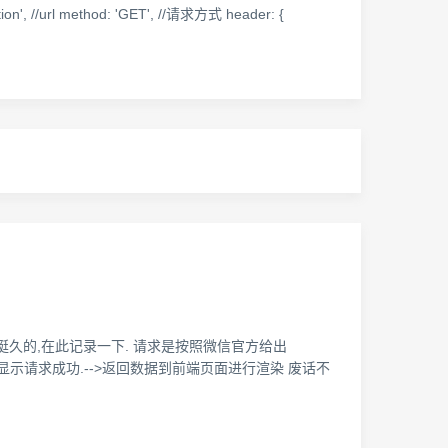
n', //url method: 'GET', //请求方式 header: {
挺久的,在此记录一下. 请求是按照微信官方给出
据则显示请求成功.-->返回数据到前端页面进行渲染 废话不