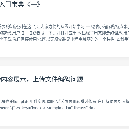
入门宝典《一》
要的知识,列在这里,让大家方便的从零开始学习:一:微信小程序的特点张小
的梦想,用户扫一扫或者搜一下即开打开应用,也出现了用完即走的理念,用
无需下载:我们直接使用它,所以无须安装是小程序最基础的一个特性: 2:触
w内容展示，上传文件编码问题
 尝试用微信小程序的template组件实现.同时,尝试页面间转跳时传参,在目标
cuss}}" wx:key="index"> <template is="discuss" data