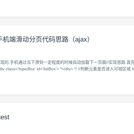
机端滑动分页代码思路（ajax）
实现的,手机通过当下滑到一定程度的时候自动加载下一页面//实现思路:首
='topicBox' id='listBox'> *</div> */ //判断元素是否进入可视区域 fu
est