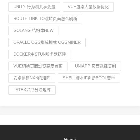
UNITY 行为树共享变量
VUE渲染大量数据优化
ROUTE-LINK TO跳转页面怎么刷新
GOLANG 结构体NEW
ORACLE OGG集成模式 OGGMINER
DOCKER中STUN服务器搭建
VUE切换页面浏览高度置顶
UNIAPP 页面选择复制
安卓创建NXN的矩阵
SHELL脚本IF判断BOOL变量
LATEX异形分块矩阵
Home