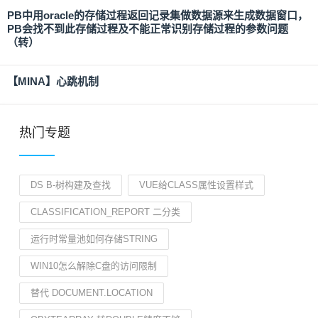
PB中用oracle的存储过程返回记录集做数据源来生成数据窗口，
PB会找不到此存储过程及不能正常识别存储过程的参数问题
（转）
【MINA】心跳机制
热门专题
DS B-树构建及查找
VUE给CLASS属性设置样式
CLASSIFICATION_REPORT 二分类
运行时常量池如何存储STRING
WIN10怎么解除C盘的访问限制
替代 DOCUMENT.LOCATION