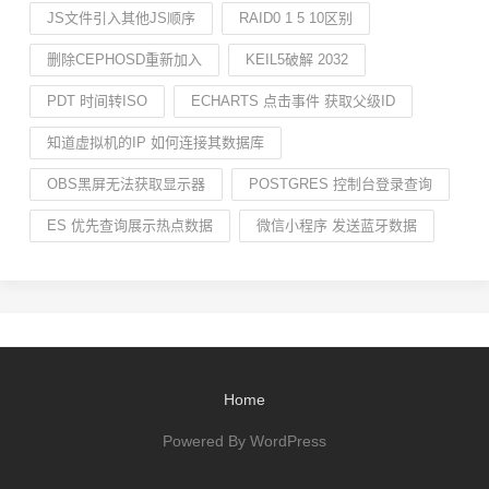
JS文件引入其他JS顺序
RAID0 1 5 10区别
删除CEPHOSD重新加入
KEIL5破解 2032
PDT 时间转ISO
ECHARTS 点击事件 获取父级ID
知道虚拟机的IP 如何连接其数据库
OBS黑屏无法获取显示器
POSTGRES 控制台登录查询
ES 优先查询展示热点数据
微信小程序 发送蓝牙数据
Home
Powered By WordPress