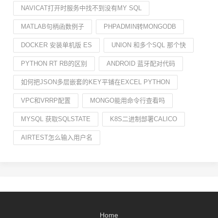
NAVICAT打开时服务中找不到没有MY SQL
MATLAB句柄函数例子
PHPADMIN转MONGODB
DOCKER 安装单机版 ES
UNION 和多个SQL 那个快
PYTHON RT RB的区别
ANDROID 蓝牙配对代码
如何把JSON多层嵌套的KEY平铺在EXCEL PYTHON
VPC和VRRP配置
MONGO能用命令行查看吗
MYSQL 获取SQLSTATE
K8S二进制部署CALICO
AIRTEST怎么输入用户名
Home