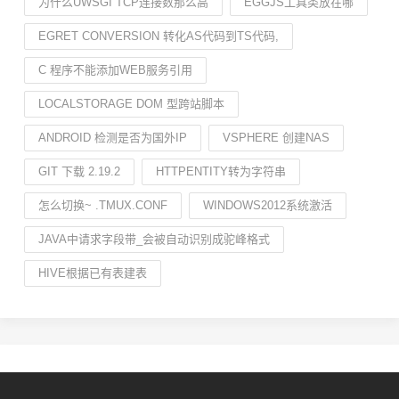
为什么UWSGI TCP连接数那么高
EGGJS工具类放在哪
EGRET CONVERSION 转化AS代码到TS代码,
C 程序不能添加WEB服务引用
LOCALSTORAGE DOM 型跨站脚本
ANDROID 检测是否为国外IP
VSPHERE 创建NAS
GIT 下载 2.19.2
HTTPENTITY转为字符串
怎么切换~ .TMUX.CONF
WINDOWS2012系统激活
JAVA中请求字段带_会被自动识别成驼峰格式
HIVE根据已有表建表