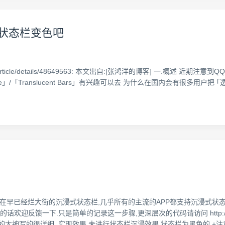
你的状态栏变色吧
565791/article/details/48649563: 本文出自:[张鸿洋的博客] 一.
/「Translucent Bars」有兴趣可以去 为什么在国内会有很多用户把 ｢透明栏
如现在早已经烂大街的沉浸式状态栏,几乎所有的主流的APP都支持沉浸式状态
欢迎反馈一下.只是简单的记录这一步骤,更深层次的代码请访问 http://ww
30.html 这里面的大神写的很详细. 实现效果 未进行状态栏沉浸效果,状态栏为黑色的 