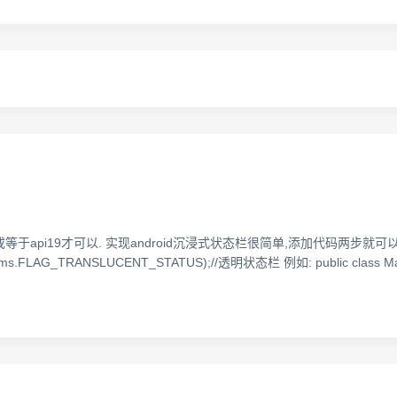
i19才可以. 实现android沉浸式状态栏很简单,添加代码两步就可以搞定. 
ms.FLAG_TRANSLUCENT_STATUS);//透明状态栏 例如: public class MainActi