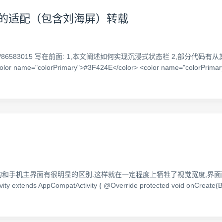
式状态栏的适配（包含刘海屏）转载
/article/details/86583015 写在前面: 1,本文阐述如何实现沉浸式状态
="colorPrimary">#3F424E</color> <color name="colorPrimar
的和手机主界面有很明显的区别.这样就在一定程度上牺牲了视觉宽度,界面面
ty extends AppCompatActivity { @Override protected void onCreate(B