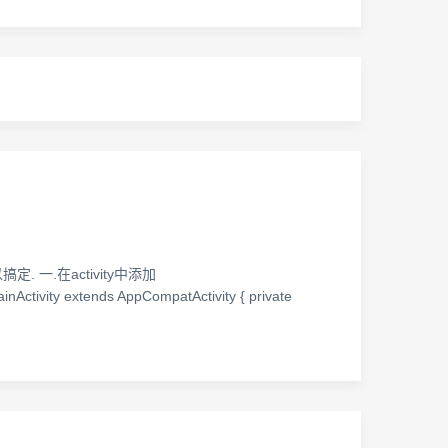
一.在activity中添加
vity extends AppCompatActivity { private