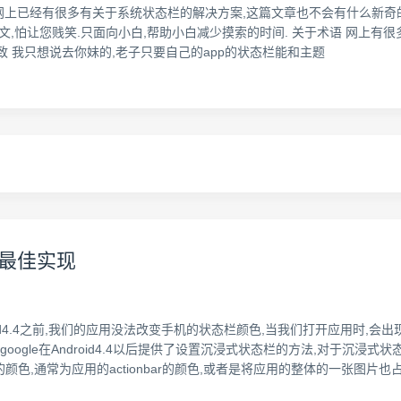
a8b40b9308 前言 网上已经有很多有关于系统状态栏的解决方案,这篇文章也不会
本文,怕让您贱笑.只面向小白,帮助小白减少摸索的时间. 关于术语 网上有
为一致 我只想说去你妹的,老子只要自己的app的状态栏能和主题
)最佳实现
ndroid4.4之前,我们的应用没法改变手机的状态栏颜色,当我们打开应用时
oogle在Android4.4以后提供了设置沉浸式状态栏的方法,对于沉浸
色,通常为应用的actionbar的颜色,或者是将应用的整体的一张图片也