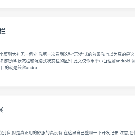
态栏
绍过,从小菜到大神无一例外.我第一次看到这种"沉浸"式的效果我也以为真的是
知道透明状态栏和沉浸式状态栏的区别.此文仅作用于小白理解android 透明状
目的就是兼容andro
案
,写的特别多,但是真正用的舒服的真没有,在这里自己整理一下开发记录 注意