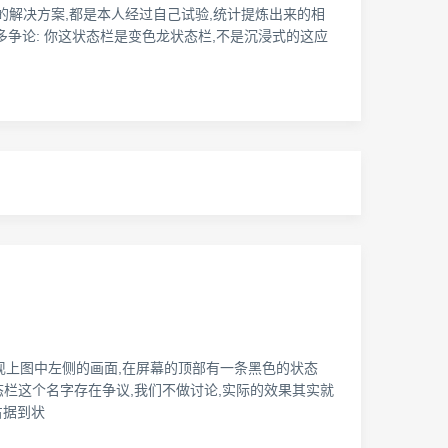
有什么新奇的解决方案,都是本人经过自己试验,统计提炼出来的相
很多争论: 你这状态栏是变色龙状态栏,不是沉浸式的这应
,会出现上图中左侧的画面,在屏幕的顶部有一条黑色的状态
式状态栏这个名字存在争议,我们不做讨论,实际的效果其实就
占据到状