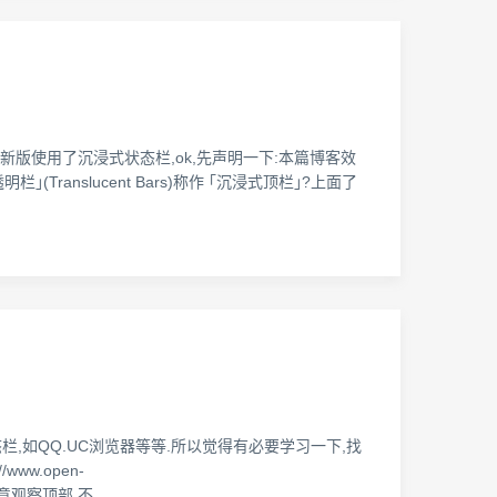
概述 近期注意到QQ新版使用了沉浸式状态栏,ok,先声明一下:本篇博客效
｣(Translucent Bars)称作 ｢沉浸式顶栏｣?上面了
栏,如QQ.UC浏览器等等.所以觉得有必要学习一下,找
w.open-
+注意观察顶部,不