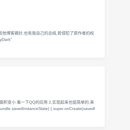
栏 2,部分代码有从其他博客摘抄,也有我自己的总结,若侵犯了原作者的权
yDark"
积变小.看一下QQ的应用 2,实现起来也挺简单的,来
undle savedInstanceState) { super.onCreate(savedI