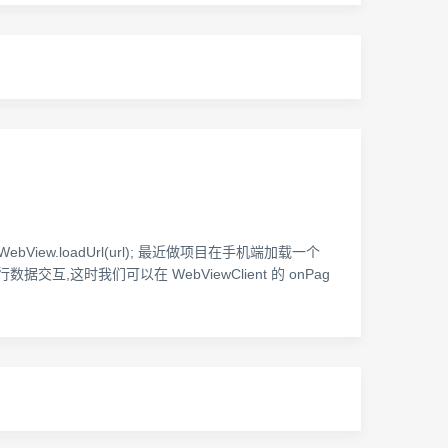
ent());mWebView.loadUrl(url); 最近做项目在手机端加载一个
互,这时我们可以在 WebViewClient 的 onPag