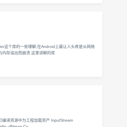
der这个库的一些理解,在Android上最让人头疼是从网络
因为内存溢出而崩溃.这里讲解的库
程序包的已编译资源中为工程加载资产 InputStream
nfig =Bitmap.Co