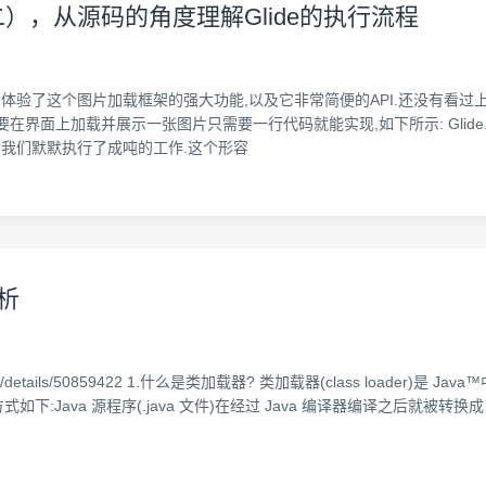
二），从源码的角度理解Glide的执行流程
,体验了这个图片加载框架的强大功能,以及它非常简便的API.还没有看过上一
面上加载并展示一张图片只需要一行代码就能实现,如下所示: Glide.with(this).
后帮我们默默执行了成吨的工作.这个形容
解析
4/article/details/50859422 1.什么是类加载器? 类加载器(class loa
方式如下:Java 源程序(.java 文件)在经过 Java 编译器编译之后就被转换成 J