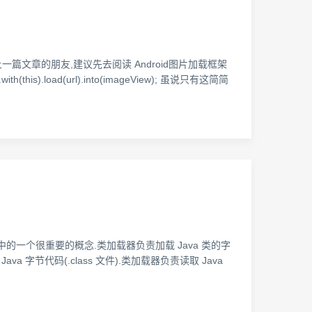
篇文章的朋友,建议先去阅读 Android图片加载框架
load(url).into(imageView); 虽说只有这简简
der)是 Java™中的一个很重要的概念.类加载器负责加载 Java 类的字
ava 字节代码(.class 文件).类加载器负责读取 Java