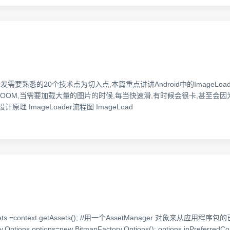
发需要熟悉的20个技术点为切入点,本篇重点讲讲Android中的ImageLoa
OOM,当需要加载大量的图片的时候,每当快速滑,有时候会很卡,甚至会
der设计原理 ImageLoader流程图 ImageLoad
ets =context.getAssets(); //用一个AssetManager 对象来从应用
Options options=new BitmapFactory.Options(); options.inPreferredCo