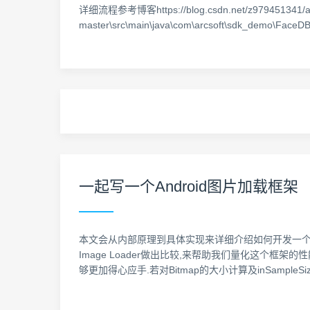
详细流程参考博客https://blog.csdn.net/z97945134
master\src\main\java\com\arcsoft\sdk_demo\FaceDB.
一起写一个Android图片加载框架
本文会从内部原理到具体实现来详细介绍如何开发一个简洁
Image Loader做出比较,来帮助我们量化这个框架的性能.
够更加得心应手.若对Bitmap的大小计算及inSampleS