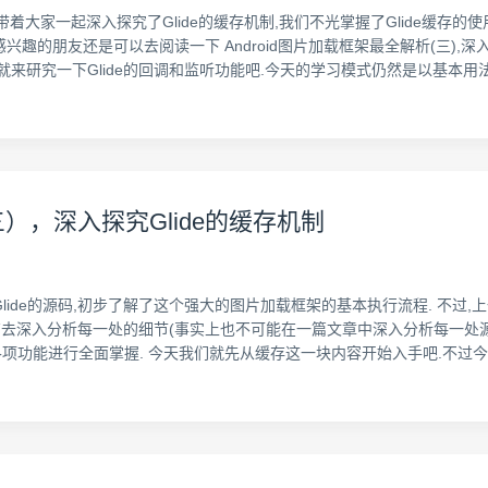
,我带着大家一起深入探究了Glide的缓存机制,我们不光掌握了Glide缓
朋友还是可以去阅读一下 Android图片加载框架最全解析(三),深入探究
就来研究一下Glide的回调和监听功能吧.今天的学习模式仍然是以基本用
三），深入探究Glide的缓存机制
ide的源码,初步了解了这个强大的图片加载框架的基本执行流程. 不过,上
并没有去深入分析每一处的细节(事实上也不可能在一篇文章中深入分析每一处
e中的各项功能进行全面掌握. 今天我们就先从缓存这一块内容开始入手吧.不