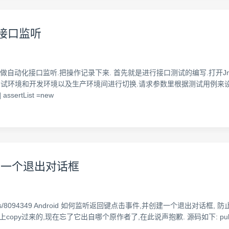
t做接口监听
ns上做自动化接口监听.把操作记录下来. 首先就是进行接口测试的编写.打开
环境和开发环境以及生产环境间进行切换.请求参数里根据测试用例来设置接口所需的
 assertList =new
弹出一个退出对话框
/article/details/8094349 Android 如何监听返回键点击事件,并创
,现在忘了它出自哪个原作者了,在此说声抱歉. 源码如下: public class BackKey