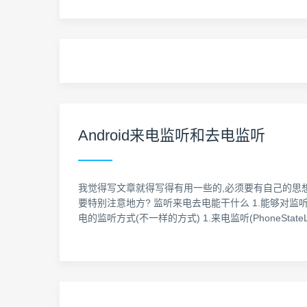
Android来电监听和去电监听
我觉得写文章就得写得有用一些的,必须要有自己的思想,
要特别注意地方? 监听来电去电能干什么 1.能够对监
电的监听方式(不一样的方式) 1.来电监听(PhoneStateLis