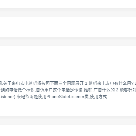
关于来电去电监听将按照下面三个问题展开 1.监听来电去电有什么用? 2.
听到的电话做个标识,告诉用户这个电话是诈骗.推销.广告什么的 2.能够
tener) 来电监听是使用PhoneStateListener类,使用方式