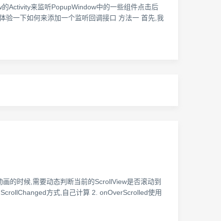
Activity来监听PopupWindow中的一些组件点击后
ow来体验一下如何来添加一个监听回调接口 方法一 首先,我
动画的时候,需要动态判断当前的ScrollView是否滚动到
hanged方式,自己计算 2. onOverScrolled使用