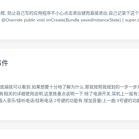
防止自己写的应用程序不小心点击退出键而直接退出.自己记录下这个简单的demo,备用. 
ted. */ @Override public void onCreate(Bundle savedInstanceState) { supe
事件
底端就可以看到.如果想要十分地了解为什么,那就按照我规划的一步一步来理解
会有相关的详细使用说明,这里拣重点说明一下.除了电源开关,耳机上一般有
入音乐/接听电话/挂断电话:2号键的功能有:增加音量/上一曲:3号键的功