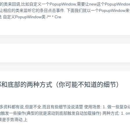
回调,比如自定义一个PopupWindow,需要让new这个PopupWindow的
也需要让相应的类来监听它的条目点击事件. 下面我们就以一个PopupWind
pupWindow类 /** * Cre
听滑动到顶部和底部的两种方式（你可能不知道的细节）
然网上很多资料都有说,但是不全,而且有些细节没说清楚 使用场景: 1. 做一些复杂
发一些操作(典型的就是滚动到底部触发自动加载操作) 两种方式: 1. onScrollC
如果是手势滑动,上