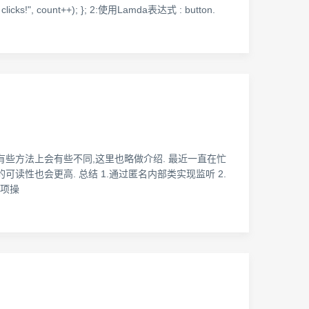
cks!", count++); }; 2:使用Lamda表达式 : button.
实现起来有些方法上会有些不同,这里也略做介绍. 最近一直在忙
读性也会更高. 总结 1.通过匿名内部类实现监听 2.
某项操