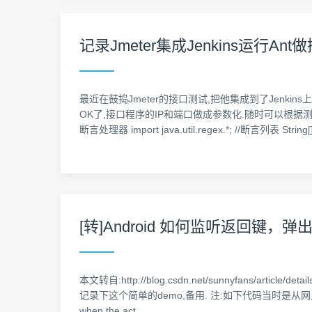
记录Jmeter集成Jenkins运行An
最近在鼓捣Jmeter的接口测试,把他集成到了Jenki
OK了,接口程序的IP和端口做成参数化.随时可以根据测试
断言处理器 import java.util.regex.*; //断言列表 String[]
[转]Android 如何监听返回键，
本文转自:http://blog.csdn.net/sunnyfans
记录下这个简单的demo,备用. 注:如下代码当时是从网上copy过来的
when the act