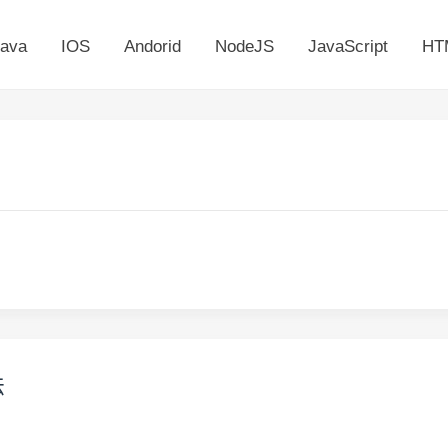
ava
IOS
Andorid
NodeJS
JavaScript
HT
法