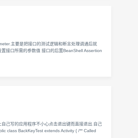
Jmeter.主要是把接口的测试逻辑和断言处理调通后就
参数值 接口的后置BeanShell Assertion
建一个退出对话框, 防止自己写的应用程序不小心点击退出键而直接退出.自己
Test extends Activity { /** Called