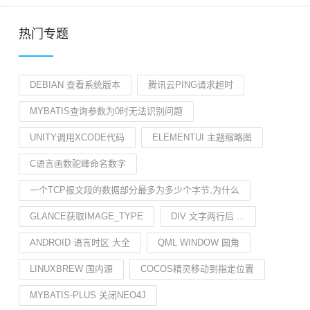
热门专题
DEBIAN 查看系统版本
腾讯云PING请求超时
MYBATIS查询参数为0时无法识别问题
UNITY调用XCODE代码
ELEMENTUI 主题缩略图
C语言函数驼峰命名数字
一个TCP报文段的数据部分最多为多少个字节,为什么
GLANCE获取IMAGE_TYPE
DIV 文字两行后 ...
ANDROID 语言时区 大全
QML WINDOW 圆角
LINUXBREW 国内源
COCOS精灵移动到指定位置
MYBATIS-PLUS 关闭NEO4J