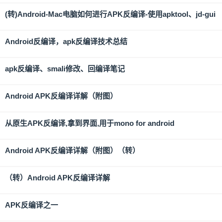
(转)Android-Mac电脑如何进行APK反编译-使用apktool、jd-gui
Android反编译，apk反编译技术总结
apk反编译、smali修改、回编译笔记
Android APK反编译详解（附图）
从原生APK反编译,拿到界面,用于mono for android
Android APK反编译详解（附图）（转）
（转）Android APK反编译详解
APK反编译之一