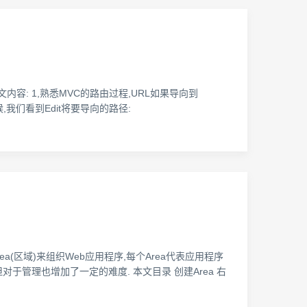
d-edit-view 本文内容: 1,熟悉MVC的路由过程,URL如果导向到
上面的时候,我们看到Edit将要导向的路径:
许使用 Area(区域)来组织Web应用程序,每个Area代表应用程序
,但对于管理也增加了一定的难度. 本文目录 创建Area 右