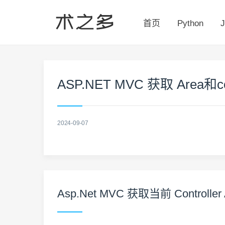
首页
Python
J
ASP.NET MVC 获取 Area和con
2024-09-07
Asp.Net MVC 获取当前 Controller A