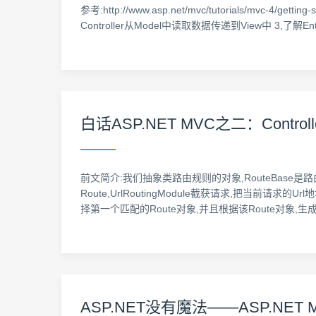
参考:http://www.asp.net/mvc/tutorials/mvc-4/get
Controller从Model中读取数据传递到View中 3,了解Enti
白话ASP.NET MVC之二：Contr
前文简介:我们抽象类路由规则的对象,RouteBase是路
Route,UrlRoutingModule截获请求,把当前
择第一个匹配的Route对象,并且根据该Route对象,生成
ASP.NET没有魔法——ASP.NE