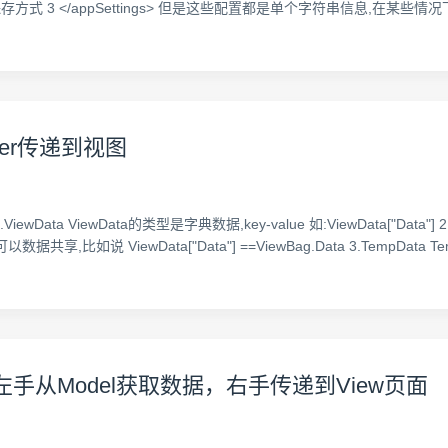
" />//登录信息保存方式 3 </appSettings> 但是这些配置都是单个字符串信息
ller传递到视图
ewData ViewData的类型是字典数据,key-value 如:ViewData["Data"]
可以数据共享,比如说 ViewData["Data"] ==ViewBag.Data 3.TempData T
oller左手从Model获取数据，右手传递到View页面