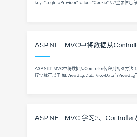
key="LogInfoProvider" value="Cookie
ASP.NET MVC中将数据从Contro
ASP.NET MVC中将数据从Controller传递到视图方法 1.Vi
接"."就可以了 如:ViewBag.Data,ViewData与ViewBag
ASP.NET MVC 学习3、Contr