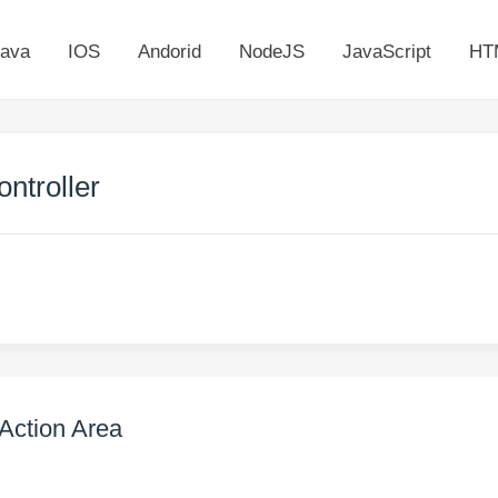
ava
IOS
Andorid
NodeJS
JavaScript
HT
troller
ction Area