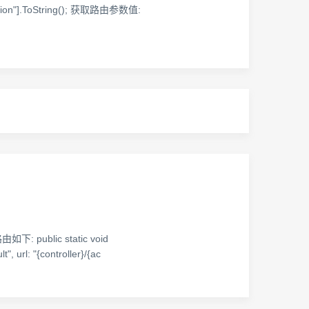
ction"].ToString(); 获取路由参数值:
ic static void
, url: "{controller}/{ac