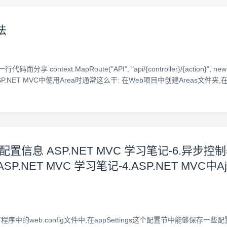
法
text.MapRoute("API", "api/{controller}/{action}", new { },
" }); 我们在ASP.NET MVC中使用Area时通常这么干: 在Web项目中创建Are
义配置信息 ASP.NET MVC 学习笔记-6.异步控制器
 ASP.NET MVC 学习笔记-4.ASP.NET MVC中
序中的web.config文件中,在appSettings这个配置节中能够保存一些配置,比如, 