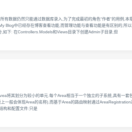
所有数据仍然只能通过数据库录入,为了完成最初的角色“作者”的用例,本章将介绍
My Blog中已经存在博客查看功能,而管理功能与查看功能是有区别的,
Controllers.Models和Views目录下创建Admin子目录,但
射
将其划分为较小的单元.每个Area相当于一个独立的子系统,具有一套包含Mode
会体现Area的名称),而基于Area的路由映射通过AreaRegistration进
的目录结构和配置文件:只是