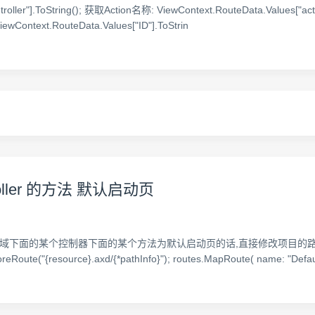
ller"].ToString(); 获取Action名称: ViewContext.RouteData.Values["a
ewContext.RouteData.Values["ID"].ToStrin
roller 的方法 默认启动页
的某个控制器下面的某个方法为默认启动页的话,直接修改项目的路由如下: publ
reRoute("{resource}.axd/{*pathInfo}"); routes.MapRoute( name: "Default"