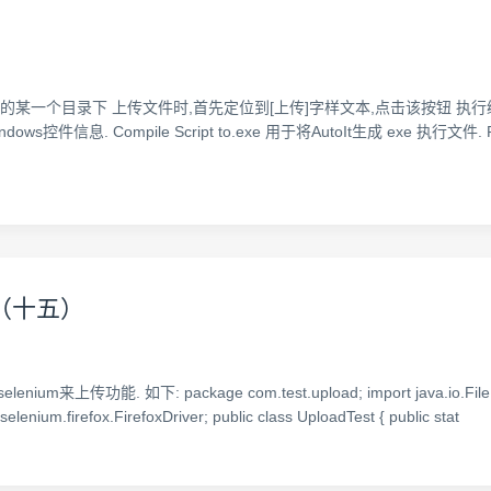
地的某一个目录下 上传文件时,首先定位到[上传]字样文本,点击该按钮 执行编
控件信息. Compile Script to.exe 用于将AutoIt生成 exe 执行文件. Run S
件（十五）
. 如下: package com.test.upload; import java.io.File; impo
enium.firefox.FirefoxDriver; public class UploadTest { public stat