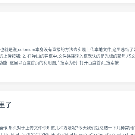
,也就是说,selenium本身没有直接的方法去实现上传本地文件,这里总结了两
本地文件的上传按钮: 2. 在弹出的弹框中,文件路径输入框默认的是光标的聚焦,
能. 这里以百度首页的利用图片搜索为例: 打开百度首页,搜索按
里了
的操作,那么对于上传文件你知道几种方法呢?今天我们就总结一下几种常
--> <!DOCTYPE html> <html lang="en"> <head> <meta charset