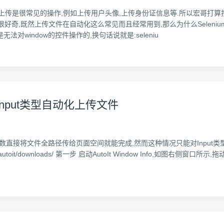
文件上传是很常见的操作,例如上传用户头像,上传身份证信息等.所以宏哥打算
定很好奇,既然上传文件在自动化这么常见而且经常用到,那么为什么Selenium的
是无法对window的控件操作的,换句话说就是:seleniu
实现非Input类型自动化上传文件
数直接将文件全路径传给页面空间就能完成,然而这种情况只能对Input类型的控
m/site/autoit/downloads/ 第一步 启动AutoIt Window Info,如图