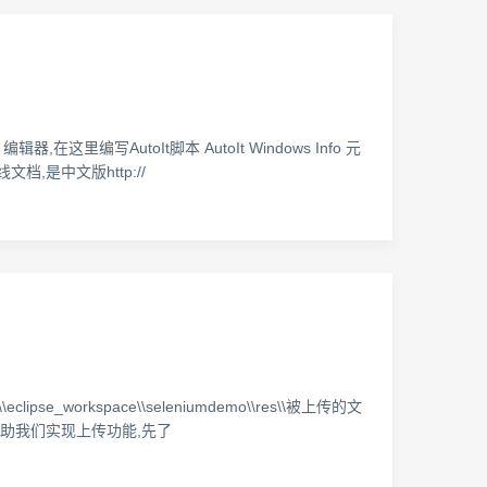
or 编辑器,在这里编写AutoIt脚本 AutoIt Windows Info 元
 在线文档,是中文版http://
\eclipse_workspace\\seleniumdemo\\res\\被上传的文
it来帮助我们实现上传功能,先了