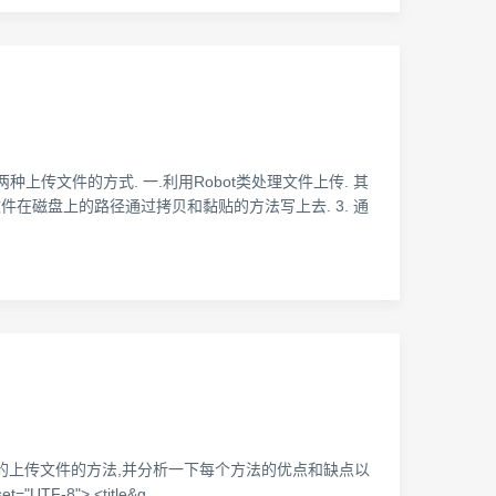
种上传文件的方式. 一.利用Robot类处理文件上传. 其
将文件在磁盘上的路径通过拷贝和黏贴的方法写上去. 3. 通
用的上传文件的方法,并分析一下每个方法的优点和缺点以
="UTF-8"> <title&g