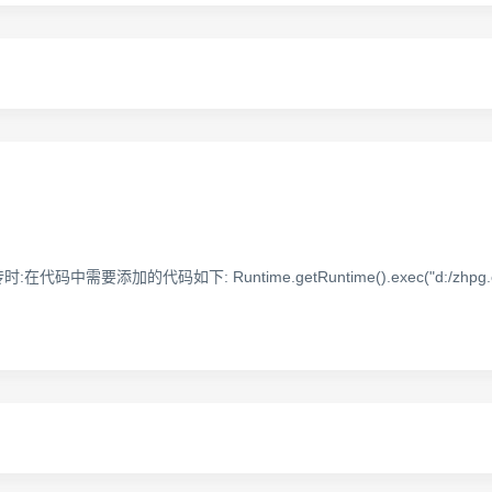
码中需要添加的代码如下: Runtime.getRuntime().exec("d:/zh