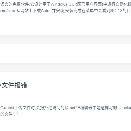
C脚本语言的免费软件,它设计用于Windows GUI(图形用户界面)中进行自
ipt.com/site/ 从网站上下载AutoIt并安装,安装完成在菜单中会看到图4.13的目
t上传文件报错
结合autoit上传文件时,会报拒绝访问的错 sciTE编辑器中是这样写的: #include <Con
的文件", "", "