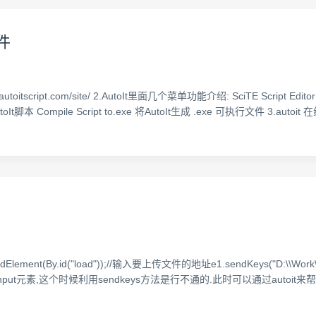
文件
oitscript.com/site/ 2.AutoIt里面几个菜单功能介绍: SciTE Script Edit
本 Compile Script to.exe 将AutoIt生成 .exe 可执行文件 3.autoit
dElement(By.id("load"));//输入要上传文件的地址e1.sendKeys("D:\\Work\
件不是input元素,这个时候利用sendkeys方法是行不通的.此时可以通过auto