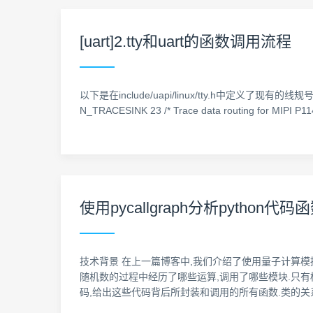
[uart]2.tty和uart的函数调用流程
以下是在include/uapi/linux/tty.h中定义了现有的线规号,如果需
N_TRACESINK 23 /* Trace data routing for MIPI P11
使用pycallgraph分析pytho
技术背景 在上一篇博客中,我们介绍了使用量子计算模拟
随机数的过程中经历了哪些运算,调用了哪些模块.只有梳
码,给出这些代码背后所封装和调用的所有函数.类的关系图,