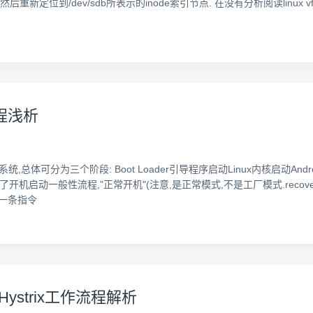
掉,然后重新定位到/dev/sdb所表示的inode索引节点. 在没有分析阅读linux 
进程浅析
x系统,总体可分为三个阶段: Boot Loader引导程序启动Linux内核启动And
了开机启动一般性流程,"正常开机"(注意,是正常模式,不是工厂模式.recovery
第一条指令
ystrix工作流程解析