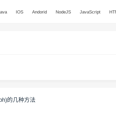
ava
IOS
Andorid
NodeJS
JavaScript
HT
aph)的几种方法