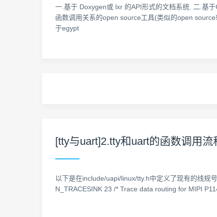
一.基于 Doxygen或 lxr 的API形式的文档系统. 二.基于Code
函数调用关系的open source工具(类似的open sour
于egypt
[tty与uart]2.tty和uart的函数调用
以下是在include/uapi/linux/tty.h中定义了现有的线规号,如果需
N_TRACESINK 23 /* Trace data routing for MIPI P11