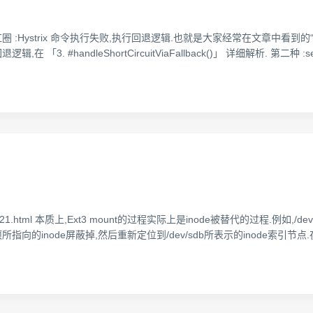
 红圈 :Hystrix 命令执行失败,执行回退逻辑.也就是大家经常在文章中看到
的回退逻辑,在 「3. #handleShortCircuitViaFallback()」 详细解析. 第
men/1121.html 本质上,Ext3 mount的过程实际上是inode被替代的过程.例如,/
所指向的inode屏蔽掉,然后重新定位到/dev/sdb所表示的inode索引节点.在