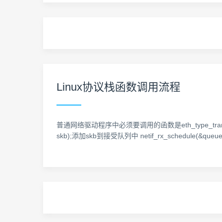
Linux协议栈函数调用流程
普通网络驱动程序中必须要调用的函数是eth_type_trans(略),然后
skb);添加skb到接受队列中 netif_rx_schedule(&queue->