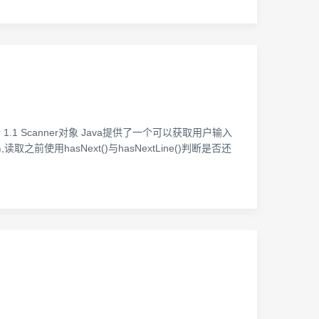
 1.1 Scanner对象 Java提供了一个可以获取用户输入
字符串,读取之前使用hasNext()与hasNextLine()判断是否还