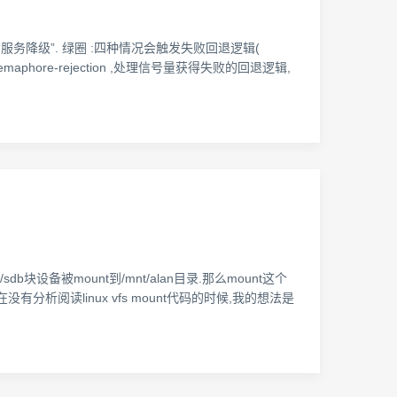
的“服务降级”. 绿圈 :四种情况会触发失败回退逻辑(
二种 :semaphore-rejection ,处理信号量获得失败的回退逻辑,
dev/sdb块设备被mount到/mnt/alan目录.那么mount这个
没有分析阅读linux vfs mount代码的时候,我的想法是