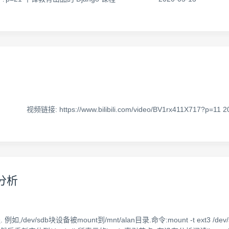
://www.bilibili.com/video/BV1rx411X717?p=11 202
程分析
,/dev/sdb块设备被mount到/mnt/alan目录.命令:mount -t ext3 /d