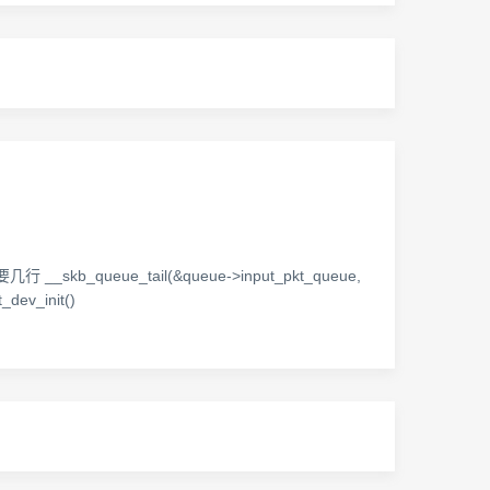
skb_queue_tail(&queue->input_pkt_queue,
ev_init()