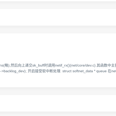
向上递交sk_buff时调用netif_rx()(net/core/dev.c).其函数中主要几行 __
backlog_dev); 开启接受软中断处理. struct softnet_data * queue 在net_d