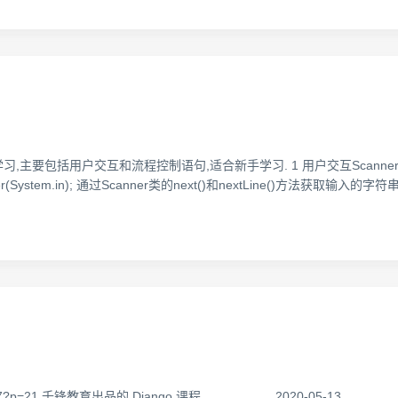
方面的学习,主要包括用户交互和流程控制语句,适合新手学习. 1 用户交互Scanner
ner(System.in); 通过Scanner类的next()和nextLine()方法获取输入的
V1rx411X717?p=21 千锋教育出品的 Django 课程 2020-05-13