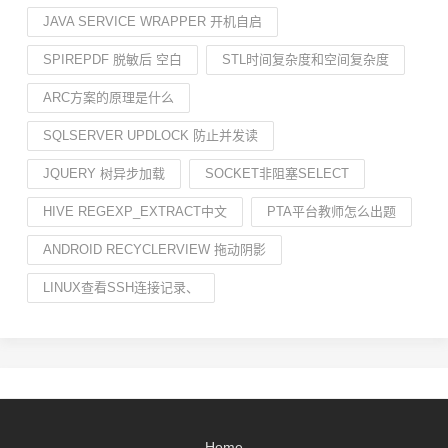
JAVA SERVICE WRAPPER 开机自启
SPIREPDF 脱敏后 空白
STL时间复杂度和空间复杂度
ARC方案的原理是什么
SQLSERVER UPDLOCK 防止并发读
JQUERY 树异步加载
SOCKET非阻塞SELECT
HIVE REGEXP_EXTRACT中文
PTA平台教师怎么出题
ANDROID RECYCLERVIEW 拖动阴影
LINUX查看SSH连接记录、
Home