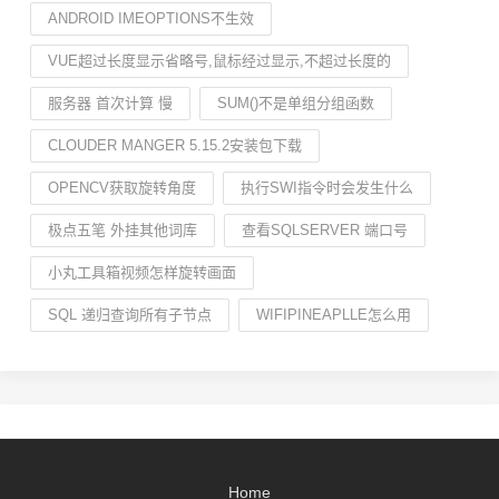
ANDROID IMEOPTIONS不生效
VUE超过长度显示省略号,鼠标经过显示,不超过长度的
服务器 首次计算 慢
SUM()不是单组分组函数
CLOUDER MANGER 5.15.2安装包下载
OPENCV获取旋转角度
执行SWI指令时会发生什么
极点五笔 外挂其他词库
查看SQLSERVER 端口号
小丸工具箱视频怎样旋转画面
SQL 递归查询所有子节点
WIFIPINEAPLLE怎么用
Home