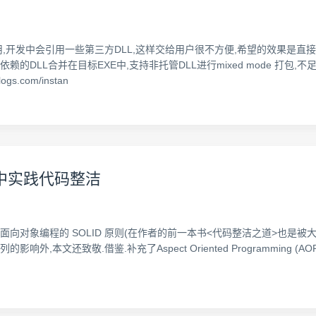
事用,开发中会引用一些第三方DLL,这样交给用户很不方便,希望的效果是直接
直接将依赖的DLL合并在目标EXE中,支持非托管DLL进行mixed mode 打包,
s.com/instan
）中实践代码整洁
了面向对象编程的 SOLID 原则(在作者的前一本书<代码整洁之道>也是被
致敬.借鉴.补充了Aspect Oriented Programming (AOP) in C