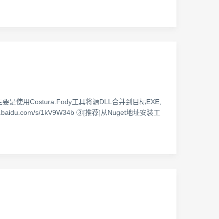
是使用Costura.Fody工具将源DLL合并到目标EXE,
n.baidu.com/s/1kV9W34b ③[推荐]从Nuget地址安装工