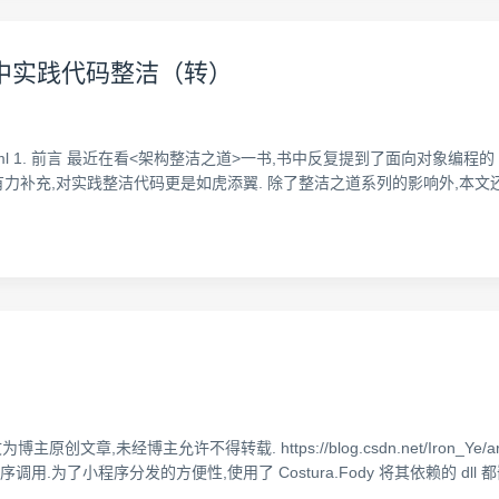
）中实践代码整洁（转）
/p/9848852.html 1. 前言 最近在看<架构整洁之道>一书,书中反复提到了面向
充,对实践整洁代码更是如虎添翼. 除了整洁之道系列的影响外,本文还致敬.借鉴.补充
文章,未经博主允许不得转载. https://blog.csdn.net/Iron_Ye/article
了小程序分发的方便性,使用了 Costura.Fody 将其依赖的 dll 都嵌入到了