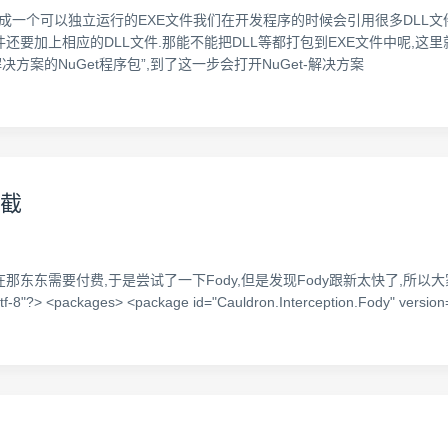
程序打包成一个可以独立运行的EXE文件我们在开发程序的时候会引用很多DLL
加上相应的DLL文件.那能不能把DLL等都打包到EXE文件中呢,这里就要用
管理解决方案的NuGet程序包”,到了这一步会打开NuGet-解决方案
拦截
,现在那东东需要付费,于是尝试了一下Fody,但是发现Fody跟新太快了,所
tf-8"?> <packages> <package id="Cauldron.Interception.Fody" version