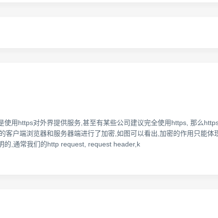
用https对外界提供服务,甚至有某些公司建议完全使用https, 那么htt
这层的客户端浏览器和服务器端进行了加密,如图可以看出,加密的作用只能体现
的http request, request header,k