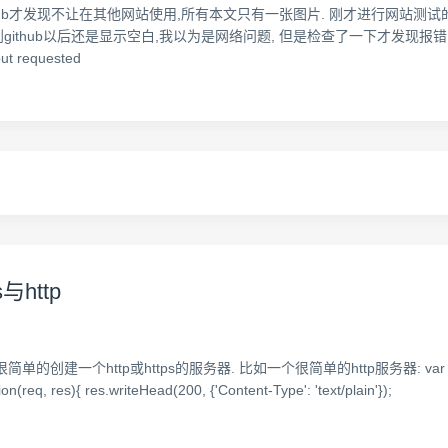
hub才发现不让在其他网站使用,所有本文只有一张图片. 刚才进行网站测试
thub以后还是显示空白,我以为是网络问题, 但是检查了一下才发现报错了. Mixed 
but requested
http
p或https的服务器. 比如一个很简单的http服务器: var http = require('htt
on(req, res){ res.writeHead(200, {'Content-Type': 'text/plain'});