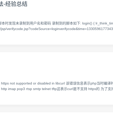
作方法-经验总结
发现未录制到用户名和密码 录制到的脚本如下: login() { lr_think_time(10); w
/jsp/verifycode.jsp?codeSource=loginverifycode&time=1330596177343
ttps not supported or disabled in libcurl 该错误信息表示ph
opher http imap pop3 rtsp smtp telnet tftp这表示curl是不支持 https的