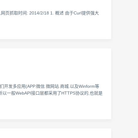
rl, https,网页抓取时间: 2014/2/18 1. 概述 由于Curl提供强大
多应用(APP.微信.微网站.商城.以及Winform等
一般WebAPI接口层都采用了HTTPS协议的,也就是