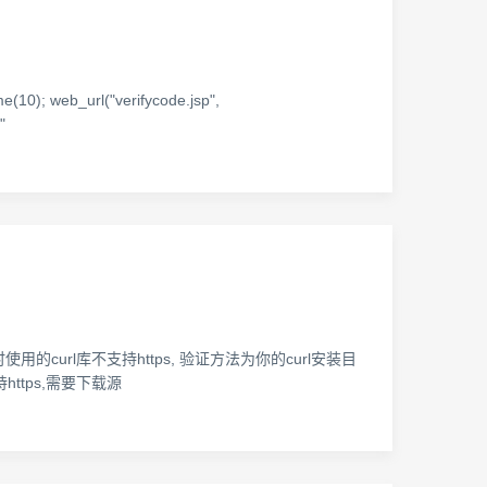
eb_url("verifycode.jsp",
"
p当时编译时使用的curl库不支持https, 验证方法为你的curl安装目
 为了支持https,需要下载源