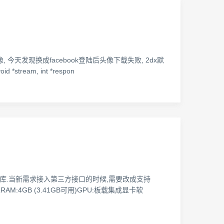
络头像, 今天发现换成facebook登陆后头像下载失败, 2dx默
d *stream, int *respon
用的libcurl开源库.当新需求接入第三方接口的时候,需要改成支持
HzRAM:4GB (3.41GB可用)GPU:板载集成显卡软