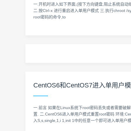
一.开机时进入如下界面,(按下方向键盘,阻止系统自动继续) 按e键
二.按Ctrl-x 进行重启进入单用户模式 三.执行chroot /sys
root密码的命令,to
CentOS6和CentOS7进入单用户
一.前言 如果在Linux系统下root密码丢失或者需要破
置. 二.CentOS6进入单用户模式重置root密码 环境:
入S,s,single,1,i 1,init 1中的任意一个即可进入单