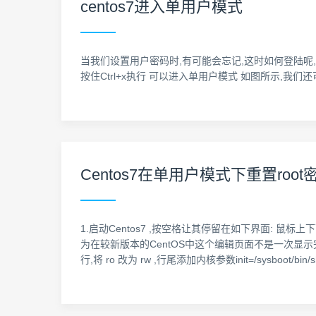
centos7进入单用户模式
当我们设置用户密码时,有可能会忘记,这时如何登陆呢,单用
按住Ctrl+x执行 可以进入单用户模式 如图所示,我们还可以修
Centos7在单用户模式下重置root
1.启动Centos7 ,按空格让其停留在如下界面: 
为在较新版本的CentOS中这个编辑页面不是一次显示
行,将 ro 改为 rw ,行尾添加内核参数init=/sysboot/bin/sh in