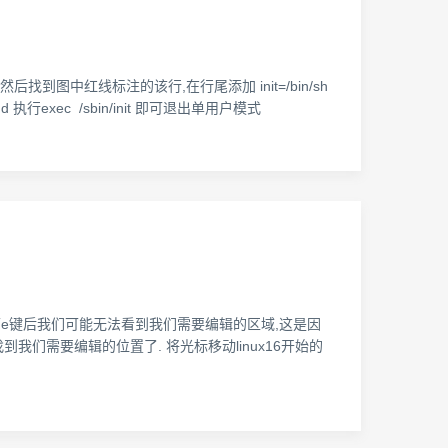
图中红线标注的该行,在行尾添加 init=/bin/sh
行exec /sbin/init 即可退出单用户模式
 按下e键后我们可能无法看到我们需要编辑的区域,这是因
们需要编辑的位置了. 将光标移动linux16开始的