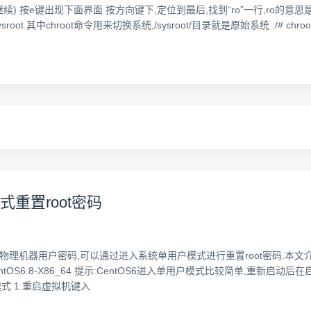
出现下面界面 按方向键下,定位到最后,找到“ro”一行,ro的意思是read only,将“
root.其中chroot命令用来切换系统,/sysroot/目录就是原始系统 :/# chroot 
模式重置root密码
解物理机器用户密码,可以通过进入系统单用户模式进行重置root密码.本文介绍C
CentOS6.8-X86_64 提示:CentOS6进入单用户模式比较简单,重新
用户模式 1.重启虚拟机键入