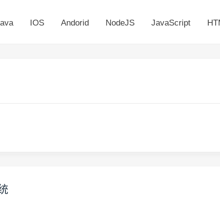
ava
IOS
Andorid
NodeJS
JavaScript
HT
统