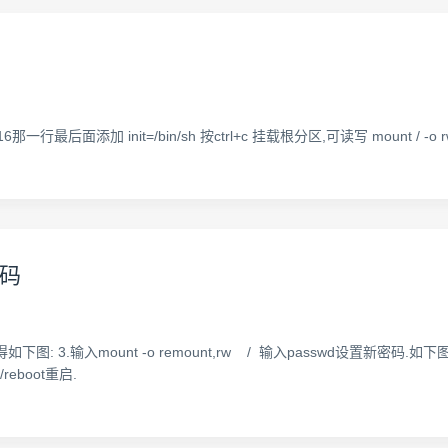
最后面添加 init=/bin/sh 按ctrl+c 挂载根分区,可读写 mount / -o rw,
密码
+x 得如下图: 3.输入mount -o remount,rw / 输入passwd设置新密码.如下图:
/reboot重启.