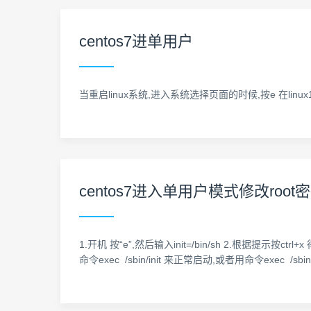
centos7进单用户
当重启linux系统,进入系统选择页面的时候,按e 在linux16那一行
centos7进入单用户模式修改root
1.开机 按“e”,然后输入init=/bin/sh 2.根据提示按ctrl
命令exec /sbin/init 来正常启动,或者用命令exec /sbin