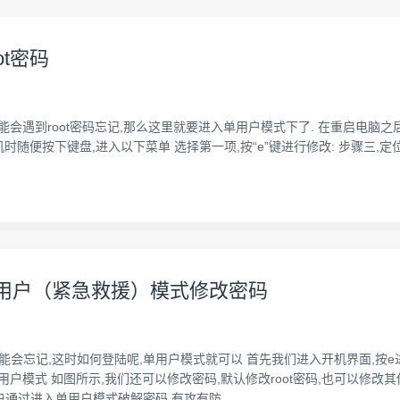
ot密码
遇到root密码忘记,那么这里就要进入单用户模式下了. 在重启电脑之后 时间:2015-
随便按下键盘,进入以下菜单 选择第一项,按“e”键进行修改: 步骤三,定位到“ro” 步骤四:
x进入单用户（紧急救援）模式修改密码
有可能会忘记,这时如何登陆呢,单用户模式就可以 首先我们进入开机界面,按
进入单用户模式 如图所示,我们还可以修改密码,默认修改root密码,也可以修改其他用户的密码p
户通过进入单用户模式破解密码,有攻有防