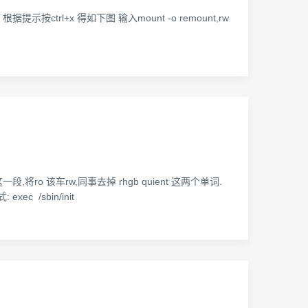
提示按ctrl+x 得如下图 输入mount -o remount,rw
的这一段,将ro 该车rw,同事去掉 rhgb quient 这两个单词.
ec /sbin/init