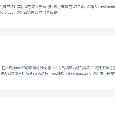
,按空格让其停留在如下界面. 按e进行编辑 在UTF-8后面输入init=/bin/sh 根据
utorelabel 更新系统信息 重启系统即可.
2 11:23:16 1,在出现centos7的页面的时候,按 e进入到编译内核的界面 2,找到下面
x 4, 进入到单用户的命令行(两次按下root的新密码): passwd 5,退出单用户模式: ex