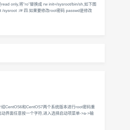
ro”替换成 rw init=/sysroot/bin/sh,如下图
/sysroot :/# 四.如果要修改root密码 passwd是修改
entOS6和CentOS7两个系统版本进行root密码重
启动后在启动界面任意按一个字符,进入选择启动项菜单->a->输