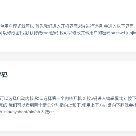
户模式就可以 首先我们进入开机界面,按e进行选择 会进入以下界面, 然后找到
改密码,默认修改root密码,也可以修改其他用户的密码passwd junjind 执
密码
鼠标上下可以选择启动内核,默认选择第一个内核开机 2.按e键进入编辑模式 e
完的,我们可以看到两个箭头分别指向上和下,使用上下方向键向下翻就会找到我
it=/sysboot/bin/sh 3.按ctr