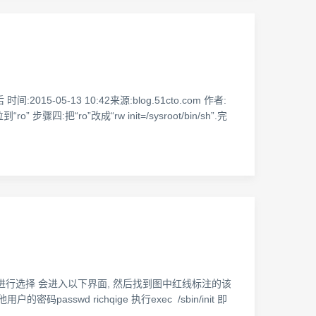
05-13 10:42来源:blog.51cto.com 作者:
把“ro”改成“rw init=/sysroot/bin/sh”.完
e进行选择 会进入以下界面, 然后找到图中红线标注的该
asswd richqige 执行exec /sbin/init 即