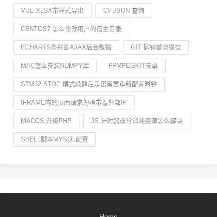
VUE XLSX带样式导出
C# JSON 查询
CENTOS7 怎么修改用户的宿主目录
ECHARTS条形图AJAX后台数据
GIT 撤销首次提交
MAC怎么安装NUMPY库
FFMPEGKIT安卓
STM32 STOP 模式唤醒后是否需要重新配置时钟
IFRAME内的页面请求为啥带着外部IP
MACOS 升级PHP
JS 计时器非常消耗资源怎么解决
SHELL脚本MYSQL配置
Home