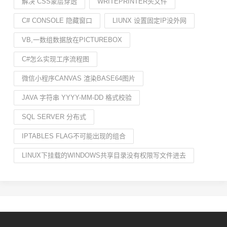
解决 CSS蒙层穿透
WRITEPRINTER头文件
C# CONSOLE 隐藏窗口
LIUNX 设置固定IP没外网
VB,一数组数据放在PICTUREBOX
C#怎么实现工序流程图
微信小程序CANVAS 渲染BASE64图片
JAVA 字符串 YYYY-MM-DD 格式校验
SQL SERVER 分布式
IPTABLES FLAG不可能出现的组合
LINUX下挂载的WINDOWS共享目录没有权限写文件进去