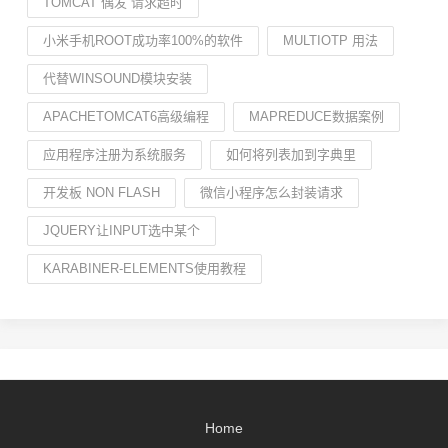
TOMCAT 偶发 请求超时
小米手机ROOT成功率100%的软件
MULTIOTP 用法
代替WINSOUND模块安装
APACHETOMCAT6高级编程
MAPREDUCE数据案例
应用程序注册为系统服务
如何将列表加到字典里
开发板 NON FLASH
微信小程序怎么封装请求
JQUERY让INPUT选中某个
KARABINER-ELEMENTS使用教程
Home