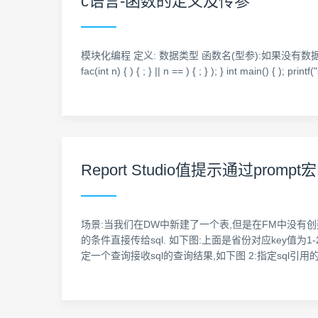
c语言-函数的定义及传参
模块化编程 定义: 数据类型 函数名(型参):如果没有数据类型
fac(int n) { ) { ; } || n == ) { ; } ); } int main() { ); printf
Report Studio值提示通过prom
场景:当我们在DW中新建了一个表,但是在FM中没有创建
的条件直接传给sql. 如下图:上面是省份对应key值为1-2
定一个查询接收sql的查询结果,如下图 2:指定sql引用的数