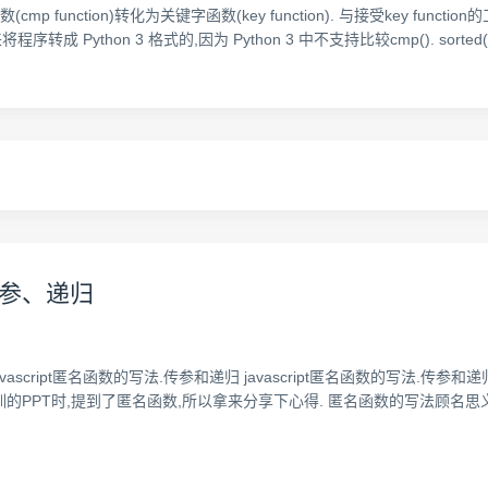
p function)转化为关键字函数(key function). 与接受key function的工具
要用来将程序转成 Python 3 格式的,因为 Python 3 中不支持比较cmp(). sorted(iter
、传参、递归
tml (转)javascript匿名函数的写法.传参和递归 javascript匿名函数的写法.传参和递归 
门培训的PPT时,提到了匿名函数,所以拿来分享下心得. 匿名函数的写法顾名