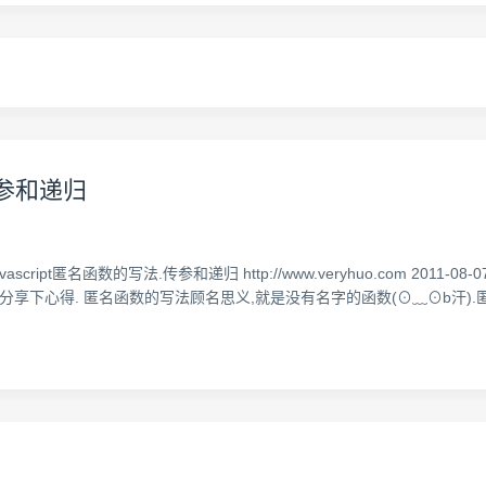
、传参和递归
.html (转)javascript匿名函数的写法.传参和递归 http://www.veryhuo.c
以拿来分享下心得. 匿名函数的写法顾名思义,就是没有名字的函数(⊙﹏⊙b汗).匿