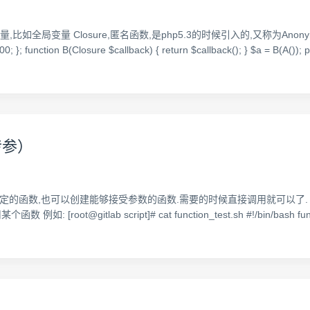
比如全局变量 Closure,匿名函数,是php5.3的时候引入的,又称为Anonym
unction B(Closure $callback) { return $callback(); } $a = B(A()); pr
传参）
也可以创建能够接受参数的函数.需要的时候直接调用就可以了. 1.定义函数 functi
[root@gitlab script]# cat function_test.sh #!/bin/bash function