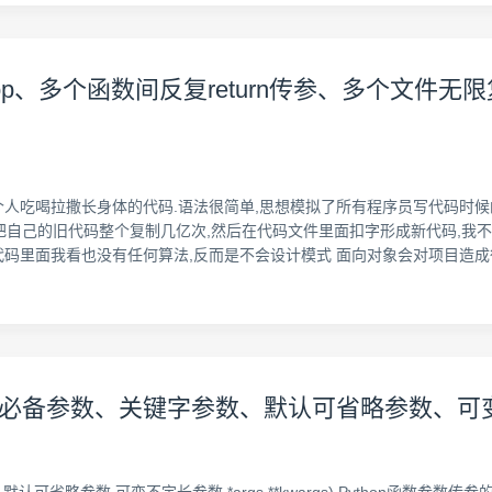
正宗oop、多个函数间反复return传参、多个文
个人吃喝拉撒长身体的代码.语法很简单,思想模拟了所有程序员写代码时候的
把自己的旧代码整个复制几亿次,然后在代码文件里面扣字形成新代码,我不
项目代码里面我看也没有任何算法,反而是不会设计模式 面向对象会对项目造
必备参数、关键字参数、默认可省略参数、可变不定长