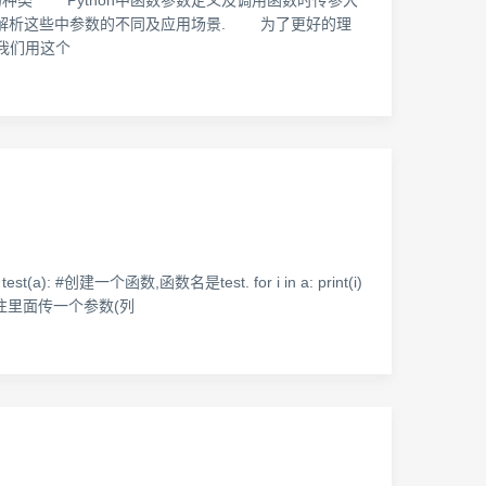
参数传参的种类 Python中函数参数定义及调用函数时传参大
深入解析这些中参数的不同及应用场景. 为了更好的理
我们用这个
个函数,函数名是test. for i in a: print(i)
)调用函数,往里面传一个参数(列