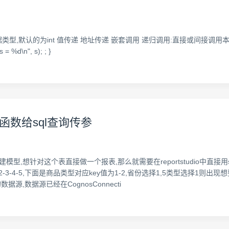
,默认的为int 值传递 地址传递 嵌套调用 递归调用:直接或间接调用本身函数,求可能
("s = %d\n", s); ; }
pt宏函数给sql查询传参
模型,想针对这个表直接做一个报表,那么就需要在reportstudio中直接
-3-4-5,下面是商品类型对应key值为1-2,省份选择1,5类型选择1则出现想
据源,数据源已经在CognosConnecti