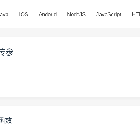
ava
IOS
Andorid
NodeJS
JavaScript
HT
个传参
)函数