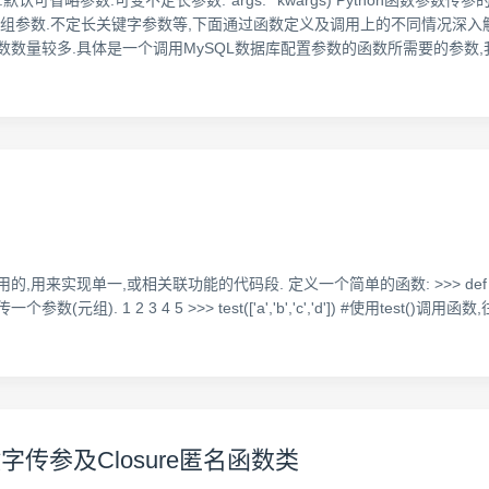
默认可省略参数.可变不定长参数.*args.**kwargs) Python函数
长元组参数.不定长关键字参数等,下面通过函数定义及调用上的不同情况
数数量较多.具体是一个调用MySQL数据库配置参数的函数所需要的参数,
一,或相关联功能的代码段. 定义一个简单的函数: >>> def test(a): #创建一
一个参数(元组). 1 2 3 4 5 >>> test(['a','b','c','d']) #使用test(
字传参及Closure匿名函数类