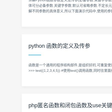
详解Python函数参数定义及传参(必备参数.关键字参数.
体可分必备参数.关键字参数.默认可省略参数.不定
解不同参数的具体意义,所以下面演示代码中,使用的参
python 函数的定义及传参
函数是一个通用的程序结构部件,是组织好的,可重复使用的,用来实现单
>>> test((1,2,3,4,5)) #使用test()调用函数,同时往里面传
php匿名函数和闭包函数及use关键