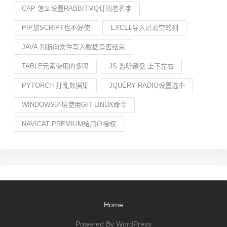
CAP 怎么设置RABBITMQ订阅者名字
PIP加SCRIPT也不好使
EXCEL导入过滤空的列
JAVA 判断向文件写入数据是否结束
TABLE元素使用的多吗
JS 监听键盘 上下左右
PYTORCH 打乱数据集
JQUERY RADIO设置选中
WINDOWS环境使用GIT LINUX命令
NAVICAT PREMIUM给用户授权
Home
Powered By WordPress