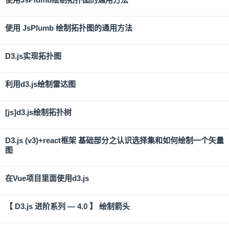
使用 JsPlumb 绘制拓扑图的通用方法
D3.js实现拓扑图
利用d3.js绘制雷达图
[js]d3.js绘制拓扑树
D3.js (v3)+react框架 基础部分之认识选择集和如何绘制一个矢量
图
在Vue项目里面使用d3.js
【 D3.js 进阶系列 — 4.0 】 绘制箭头