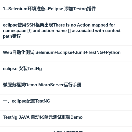
1--Selenium环境准备--Eclipse 添加Testng插件
eclipse使用SSH框架出现There is no Action mapped for
namespace [/] and action name [] associated with context
path错误
Web自动化测试 Selenium+Eclipse+Junit+TestNG+Python
eclipse 安装TestNg
微服务框架Demo.MicroServer运行手册
一、eclipse配置TestNG
TestNg JAVA 自动化单元测试框架Demo