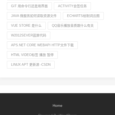
GIT 用命令行还是用界面
ACTIVITY会签任务
JAVA 微服务如何读取资源文件
ECHARTS绘制词云图
VUE STORE 是什么
QQ音乐播放音质跟什么有关
W2012SEVER蓝屏代码
APS.NET CORE WEBAPI HTTP文件下载
HTML VIDEO标签 播放 暂停
LINUX APT 更新源 -CSDN
Home