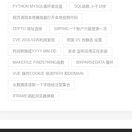
PYTHON MYSQL循环拿出值
SQL函数,小于18岁
网页调用本地播放器打开本地视频代码
ZEPTO 地址选择
SRPING一个账户只能登录一次
CVE-2016-5195利用复现
帝国 IIS 伪静态 设置
时间转换成YYYY-MM-DD
安卓 监听应用正在安装
MAKEFILE FINDSTRING函数
WXPARSEDATA 循环
VUE 操作COOKIE 修改PATH 和DOMAIN
从数据库读取一个字段给泛型集合
IFRAME调起浏览器弹窗