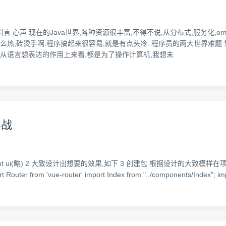
iro 的权限框架 引言 心声 现在的Java世界,各种资源很丰富,不得不说,从分布式,
么热,砖烫手啊.程序搞起来很容易,就是有点头冷. 程序员的两大世界难题
,从语言想表达的作用上来看,都是为了操作计算机,我想未
实战
ement ui(略) 2 大致设计出想要的效果,如下 3 创建包 根据设计的大致模样
r from 'vue-router' import Index from "../components/Index"; impor