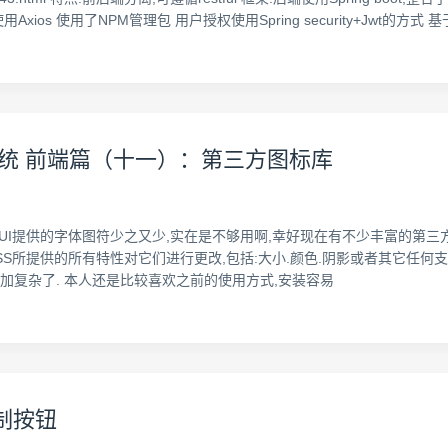
ios 使用了NPM管理包 用户授权使用Spring security+Jwt的方式 基于:Java1
限管理系统 前端篇（十一）：第三方图标库
t UI提供的字体图符少之又少,实在是不够用啊,幸好现在有不少丰富的第三方图标库
SS所提供的所有特性对它们进行更改,包括:大小.颜色.阴影或者其它任何支持的效
加复杂了. 本人还是比较喜欢之前的使用方式,安装容易
控制按钮