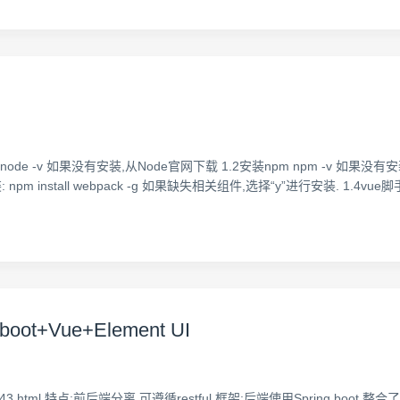
e -v 如果没有安装,从Node官网下载 1.2安装npm npm -v 如果没有安装:使用
npm install webpack -g 如果缺失相关组件,选择“y”进行安装. 1.4vue
+Vue+Element UI
0453243.html 特点:前后端分离,可遵循restful 框架:后端使用Spring boot,整