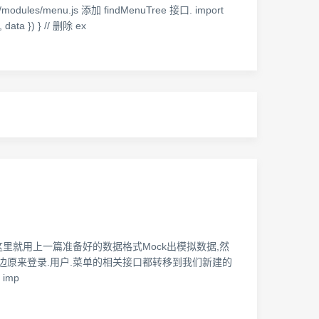
u.js 添加 findMenuTree 接口. import
, data }) } // 删除 ex
里就用上一篇准备好的数据格式Mock出模拟数据,然
,并把里边原来登录.用户.菜单的相关接口都转移到我们新建的
imp