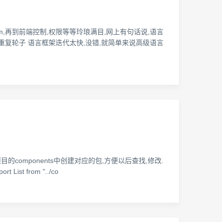
服务化,orm,再到前端控制,权限等等玲琅满目,网上有句话说,语言
 重复轮子 语言框架迭代太快,没错,就简单来说高级语言
在项目的components中创建对应的包,方便以后查找,修改.
t List from "../co