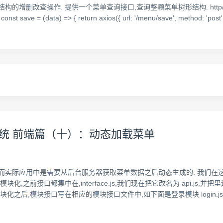
操作. 提供一个菜单查询接口,查询整颗菜单树形结构. http/modules/men
nst save = (data) => { return axios({ url: '/menu/save', method: 'post'
限管理系统 前端篇（十）：动态加载菜单
而实际应用中是需要从后台服务器获取菜单数据之后动态生成的. 我们在这
,之前接口都集中在,interface.js,我们现在把它改名为 api.js
之后,模块接口写在相应的模块接口文件中,如下面是登录模块 login.js 