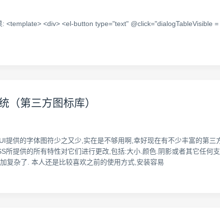
 <div> <el-button type="text" @click="dialogTableVisible = tr
限管理系统（第三方图标库）
t UI提供的字体图符少之又少,实在是不够用啊,幸好现在有不少丰富的第三方图标库
SS所提供的所有特性对它们进行更改,包括:大小.颜色.阴影或者其它任何支持的效
加复杂了. 本人还是比较喜欢之前的使用方式,安装容易