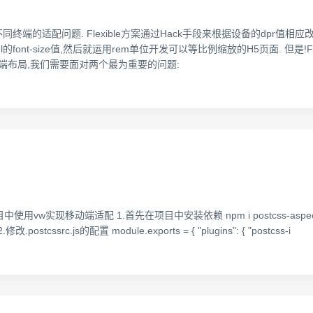
端的适配问题. Flexible方案通过Hack手段来根据设备的dpr值相应改变
的font-size值,然后就运用rem单位开发可以等比例缩放的H5页面. 但是!
在移动端布局,我们需要面对两个最为重要的问题:
适配 1.首先在项目中安装依赖 npm i postcss-aspect-ratio-mini po
 2.修改.postcssrc.js的配置 module.exports = { "plugins": { "postcss-i