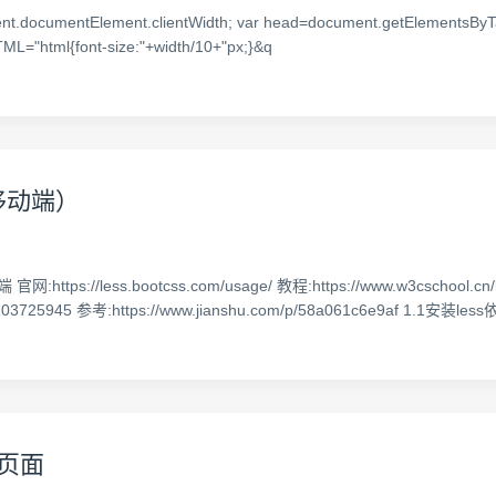
.documentElement.clientWidth; var head=document.getElementsByTa
TML="html{font-size:"+width/10+"px;}&q
移动端）
less.bootcss.com/usage/ 教程:https://www.w3cschool.cn/l
ls/103725945 参考:https://www.jianshu.com/p/58a061c6e9af 1.1安装less依赖 
端页面