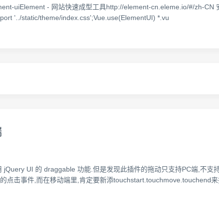
Element - 网站快速成型工具http://element-cn.eleme.io/#/zh-CN 安装:npm
rt '../static/theme/index.css';Vue.use(ElementUI) *.vu
端
ry UI 的 draggable 功能.但是发现此插件的拖动只支持PC端,不支持移动端
标的点击事件,而在移动端里,肯定要新添touchstart.touchmove.touche