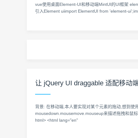
vue使用桌面Element-UI和移动端MintUI的UI框架 element-ui
引入Element uiimport ElementUI from 'element-ui';impo
让 jQuery UI draggable 适配移动
背景: 在移动端,本人要实现对某个元素的拖动,想到使用 jQue
mousedown.mousemove.mouseup来描述拖拽和鼠
html> <html lang="en"