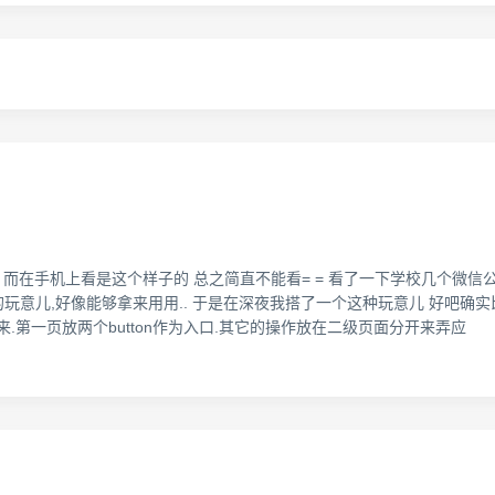
子的 而在手机上看是这个样子的 总之简直不能看= = 看了一下学校几个微信公
p表单构造器的玩意儿,好像能够拿来用用.. 于是在深夜我搭了一个这种玩意儿 
.第一页放两个button作为入口.其它的操作放在二级页面分开来弄应