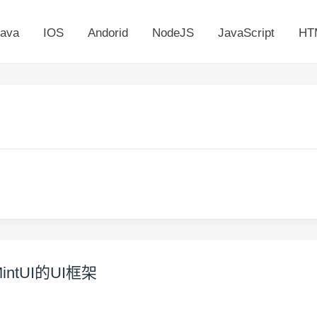
ava
IOS
Andorid
NodeJS
JavaScript
HT
intUI的UI框架