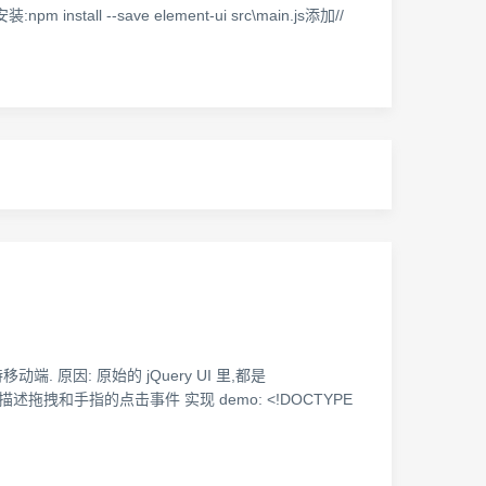
 install --save element-ui src\main.js添加//
. 原因: 原始的 jQuery UI 里,都是
nd来描述拖拽和手指的点击事件 实现 demo: <!DOCTYPE