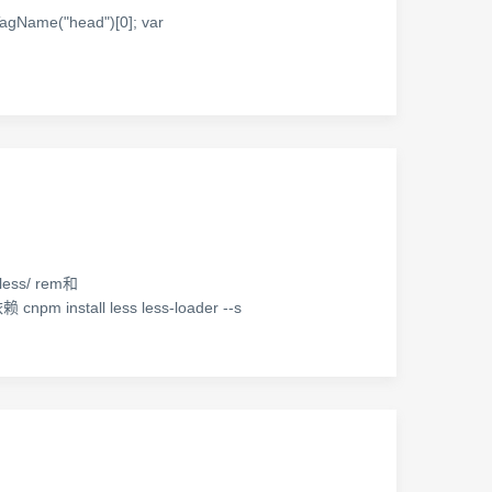
gName("head")[0]; var
ess/ rem和
cnpm install less less-loader --s