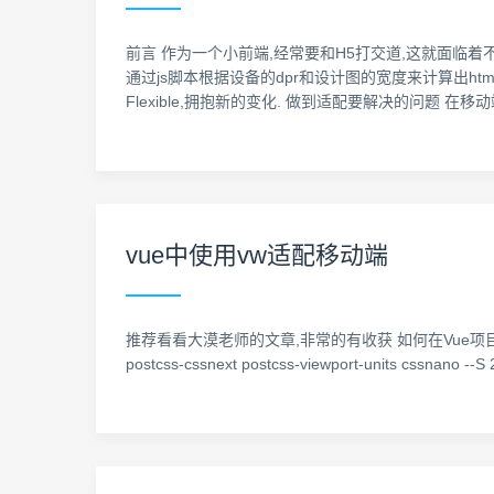
前言 作为一个小前端,经常要和H5打交道,这就面临着不同终
通过js脚本根据设备的dpr和设计图的宽度来计算出html
Flexible,拥抱新的变化. 做到适配要解决的问题 
vue中使用vw适配移动端
推荐看看大漠老师的文章,非常的有收获 如何在Vue项目中使用vw实现移动端
postcss-cssnext postcss-viewport-units cssnano --S