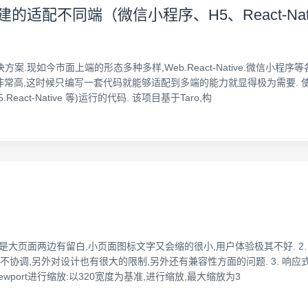
Dva构建的适配不同端（微信小程序、H5、React-Na
发 解决方案.现如今市面上端的形态多种多样,Web.React-Native.微
高,这时候只编写一套代码就能够适配到多端的能力就显得极为需要. 使用 Ta
ct-Native 等)运行的代码. 该项目基于Taro,构
了,可是大页面两边有留白,小页面图标文字又会缩的很小,用户体验极其不好. 
,另外对设计也有很大的限制,另外还有兼容性方面的问题. 3. 响应式布局:
iewport进行缩放:以320宽度为基准,进行缩放,最大缩放为3