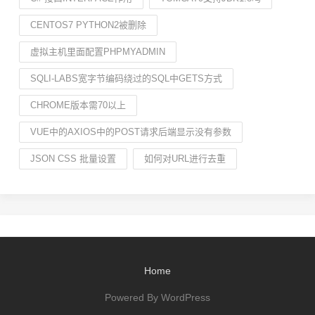
CENTOS7 PYTHON2被删除
虚拟主机里面配置PHPMYADMIN
SQLI-LABS宽字节编码绕过的SQL中GETS方式
CHROME版本需70以上
VUE中的AXIOS中的POST请求后端显示没有参数
JSON CSS 批量设置
如何对URL进行去重
Home
Powered By WordPress