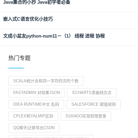
Java集合的小抄 Java初学者必备
嵌入式C语言优化小技巧
文成小盆友python-num11－（1） 线程 进程 协程
热门专题
SCALA统计含有同一字符的次的个数
FASTADMIN 对结果JSON
ECHARTS求曲线交点
IDEA RUNTIME中文 乱码
SALESFORCE 赋值规则
CPLEX和YALMIP区别
DJANGO实现权限登录
QQ聊天记录导出CSDN