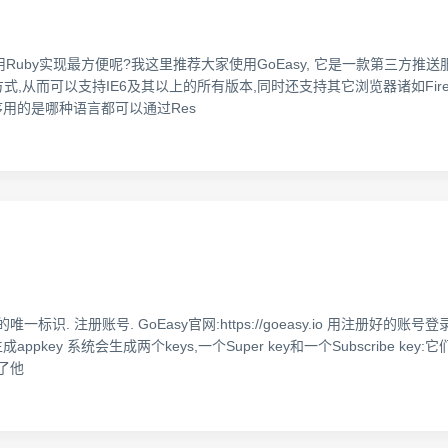
uby实现最方便呢?我这里推荐大家使用GoEasy, 它是一款第三方推送服
两种连接方式,从而可以支持IE6及其以上的所有版本,同时还支持其它浏览器诸如Firefox
后台程序用的是哪种语言都可以通过Res
性的唯一标识. 注册账号. GoEasy官网:https://goeasy.io 用注册好
会自动为您生成appkey 系统会生成两个keys,一个Super key和一个Subscr
道了他