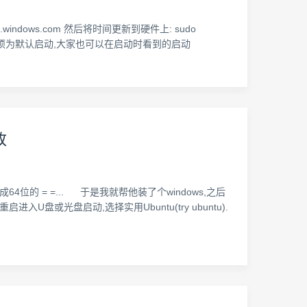
 time.windows.com 然后将时间更新到硬件上: sudo
LT=0,意思就是第0项为默认启动,大家也可以在启动时看到的启动
改
4位的 = =... 于是我就帮他装了个windows,之后
入U盘或光盘启动,选择实用Ubuntu(try ubuntu).