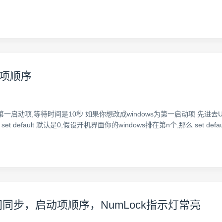
动项顺序
第一启动项,等待时间是10秒 如果你想改成windows为第一启动项 先进去Ubunt
辑器后,找到 set default 默认是0,假设开机界面你的windows排在第n个,那么 se
双系统 时间同步，启动项顺序，NumLock指示灯常亮