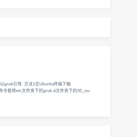
ub引导. 方法1在Ubuntu终端下输
该文件名.该 命令是将etc文件夹下的grub.d文件夹下的30_os-