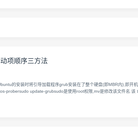
修改启动项顺序三方法
tu的安装时将引导加载程序grub安装在了整个硬盘(即MBR内),即开机以gr
grub.d/08_os-probersudo update-grubsudo是使用root权限,mv是修改