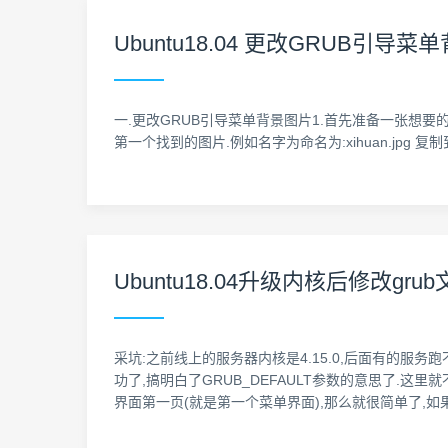
Ubuntu18.04 更改GRUB引
一.更改GRUB引导菜单背景图片1.首先准备一张想要的照片,文件名
第一个找到的图片.例如名字为命名为:xihuan.jpg 复制到grub目录 /boot/g
Ubuntu18.04升级内核后修改gr
采坑:之前线上的服务器内核是4.15.0,后面有的服务跑不
功了,搞明白了GRUB_DEFAULT参数的意思了.这里就不赘
界面第一页(就是第一个菜单界面),那么就很简单了,如果是