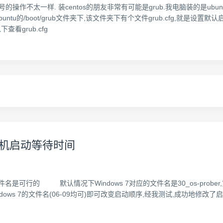
号的操作不太一样. 装centos的朋友非常有可能是grub.我电脑装的是ubuntu1
ntu的/boot/grub文件夹下,该文件夹下有个文件grub.cfg,就是设置
看grub.cfg
开机启动等待时间
件名是可行的 默认情况下Windows 7对应的文件名是30_os-prober,第一个l
Windows 7的文件名(06-09均可)即可改变启动顺序,经我测试,成功地修改