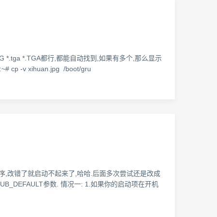
NG *.tga *.TGA都行,都能自动找到,如果有多个,那么显示
 cp -v xihuan.jpg /boot/gru
的启动顺序,改错了就启动不起来了,哈哈.后面多次尝试还是改成
UB_DEFAULT参数. 情况一: 1.如果你的启动项在开机