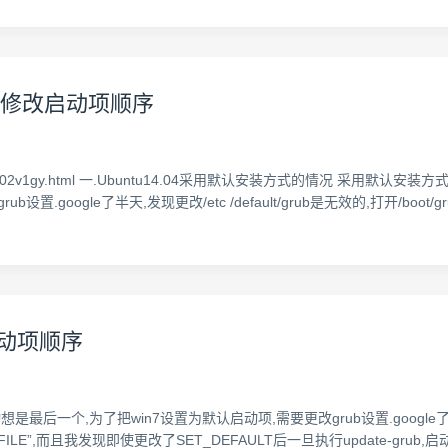
双系统修改启动项顺序
81a98e0102v1gy.html 一.Ubuntu14.04采用默认安装方式的情况 采用默认安装方
ogle了半天,发现更改/etc /default/grub是无效的,打开/boot/grub/gr
改启动项顺序
7启动想是最后一个,为了把win7设置为默认启动项,需要更改grub设置.google了半天
DIT THIS FILE”,而且我发现即使更改了SET_DEFAULT后一旦执行updat