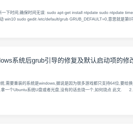
下时间,确保时间无误: sudo apt-get install ntpdate sudo ntpdate
: 默认启动 win10 sudo gedit /etc/default/grub GRUB_DEFAU
windows系统后grub引导的修复及默认启动项的修
系统,需要重装的系统是windows,据说是因为很多游戏都只支持64位,要给换成6
.拿一个Ubuntu系统U盘或者光盘,没有的话去烧一个,如何烧点 此文. 2.重启进