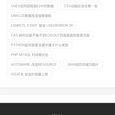
VUEX如何获取接口中的数据
CSS动画应该在哪一张
ORACLE数据库连接数限制
LSNRCTL START 错误 LINUXERROR 29
CAS 超时后能不能不到LOGOUT页面直接到登录页面
PYTHON如何查看关键字属于什么类型
PHP MYSQL 时间格式化
AUTOWARE 改成RESOURCE
JAVA网页存储为图片
IOS开发 状态栏隐藏上移