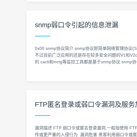
snmp弱口令引起的信息泄漏
0x00 snmp协议简介 snmp协议即简单网络管理协议(SNMP
不过目前广泛应用的还是存在较多安全问题的V1和V2c
的.cacti和mrtg等监控工具都是基于snmp协议.s
FTP匿名登录或弱口令漏洞及服务
漏洞描述 FTP 弱口令或匿名登录漏洞,一般指使用 
传或更严重的入侵行为. 漏洞危害 黑客利用弱口令或匿名