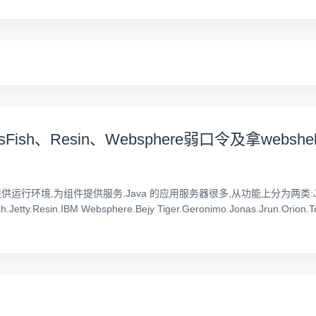
assFish、Resin、Websphere弱口令及拿webs
运行环境,为组件提供服务.Java 的应用服务器很多,从功能上分为两类:JSP 服
ty.Resin.IBM Websphere.Bejy Tiger.Geronimo.Jonas.Jrun.Orion.To