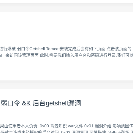
t账号密码进行爆破 弱口令Getshell Tomcat安装完成后会有如下页面,点击该页
manager/html 来访问该管理页面 此时,需要我们输入用户名和密码进行登录.
+ 弱口令 && 后台getshell漏洞
本人负责. 0x00 背景知识 war文件 0x01 漏洞介绍 影响范围:Tomc
码就会造成未经授权的后台访问. 0x02 漏洞复现 环境搭建: Vulhub靶场 漏洞利