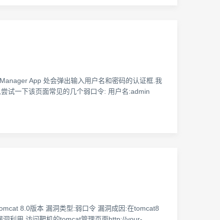
面的 Manager App 处会弹出输入用户名和密码的认证框.我
我们可以尝试一下该页面常见的几个弱口令: 用户名:admin
at 8.0版本 漏洞类型:弱口令 漏洞成因:在tomcat8
用 访问靶机的tomcat管理页面http://your-