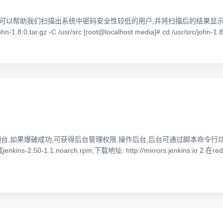
 Ripper工具可以帮助我们扫描出系统中密码安全性较低的用户,并将扫描后的结果显示出来.
n-1.8.0.tar.gz -C /usr/src [root@localhost media]# cd /usr/src/john-1.8
理控制台,如果爆破成功,可获得后台管理权限.操作后台,后台可通过脚本命令行功
-1.1.noarch.rpm,下载地址: http://mirrors.jenkins.io 2.在redh