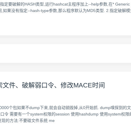
数可以指定要破解的HASH类型,运行hashcat主程序加上--help参数,在* Gener
如果没有指定--hash-type参数,那么程序默认为MD5类型. 2.指定破解模式 在
索文件、破解弱口令、修改MACE时间
000个包如果不dump下来,就会自动销毁掉,从0开始抓. dump嗅探到的
要有一个system权限的session 使用hashdump 使用system权限的s
发现的方法:不要碰文件系统 me