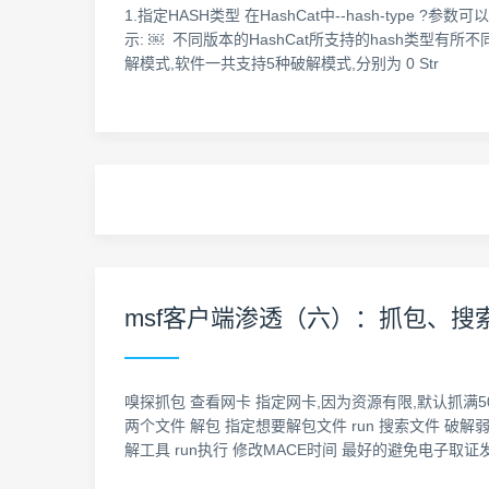
1.指定HASH类型 在HashCat中--hash-type ?参
示: ￼ 不同版本的HashCat所支持的hash类型有所不同,
解模式,软件一共支持5种破解模式,分别为 0 Str
msf客户端渗透（六）：抓包、搜
嗅探抓包 查看网卡 指定网卡,因为资源有限,默认抓满50
两个文件 解包 指定想要解包文件 run 搜索文件 破解弱口令 需
解工具 run执行 修改MACE时间 最好的避免电子取证