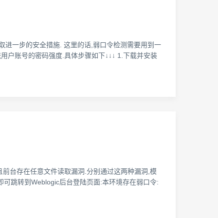
采取进一步的安全措施. 这里的话,弱口令检测需要用到一
x/Unix系统用户账号的密码强度.具体步骤如下↓↓↓ 1.下载并安装
在一个弱口令,并且前台存在任意文件读取漏洞.分别通过这两种漏洞,模
console 即可跳转到Weblogic后台登陆页面:本环境存在弱口令: