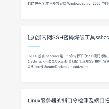
的防护程序,本修复方案以 Windows server 2008 中
[原创]内网SSH密码爆破工具sshcr
0x000 前言 sshcrack是一个命令行下的SSH密码爆破
1.sshcrack用法 2.Cscan批量扫描 3.连接SSH执
C:\Users\K8team\Desktop\upload>sshc
Linux服务器的弱口令检测及端口