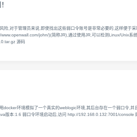
测！
的最大风险,对于管理员来说,即使找出这些弱口令账号是非常必要的,这样便于
p://www.openwall.com/john/)(简称JR),通过使用JR,可以检测Linu
tar.gz 源码
/9822886.html利用docker环境模拟了一个真实的weblogic环境,其后台存
)Java版本:1.6 弱口令环境启动后,访问 http://192.168.0.132:7001/