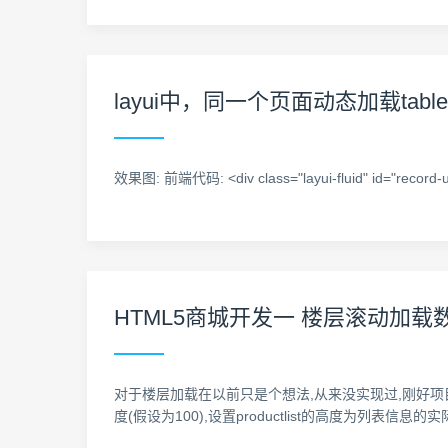
layui中，同一个页面动态加载tab
效果图: 前端代码: <div class="layui-fluid" id="record-user"
HTML5商城开发一 楼层滚动加载
对于楼层加载在以前只是个想法,从来没实现过,刚好项目中碰到
度(假设为100),设置productlist的高度为列表信息的实际高度(假设为300)