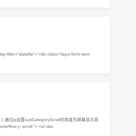
-filter="datafile"> <div class="layui-form-item
q设置subCategoryScroll的高度为屏幕显示高
ow-y: scroll;"> <ul clas