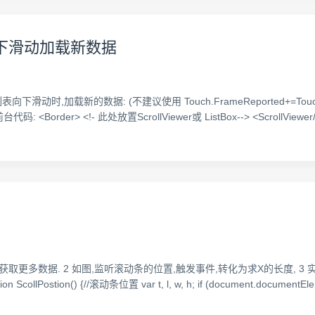
列表向下滑动加载新数据
,实现列表向下滑动时,加载新的数据: (不建议使用 Touch.FrameReported+=T
> <!- 此处放置ScrollViewer或 ListBox--> <ScrollViewer/> <to
取更多数据. 2 如图,监听滚动条的位置,触发事件,转化为求X的长度, 3 
ction ScollPostion() {//滚动条位置 var t, l, w, h; if (document.documen