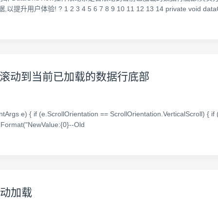
 3 4 5 6 7 8 9 10 11 12 13 14 private void dataGridView
条是否滚动到当前已加载的数据行底部
tArgs e) { if (e.ScrollOrientation == ScrollOrientation.VerticalScroll)
.Format("NewValue:{0}--Old
上滚动加载