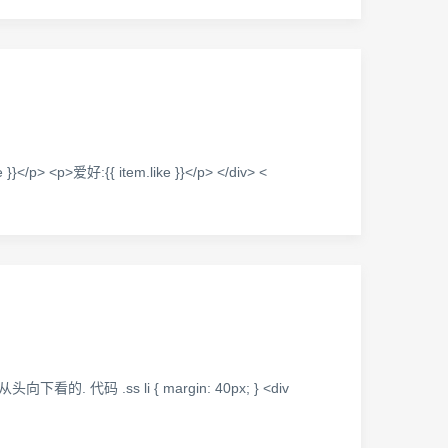
 }}</p> <p>爱好:{{ item.like }}</p> </div> <
s li { margin: 40px; } <div