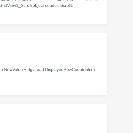
1_Scroll(object sender, ScrollE
 { if (e.NewValue + dgvLoad.DisplayedRowCount(false)