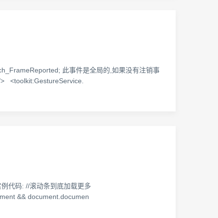
ouch_FrameReported; 此事件是全局的,如果没有注销事
olkit:GestureService.
实例代码: //滚动条到底加载更多
tElement && document.documen