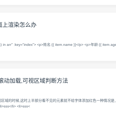
面上渲染怎么办
dex) in arr" :key="index"> <p>姓名:{{ item.name }}</p> <p>年龄:{{ item.age
面滚动加载,可视区域判断方法
候,这时上半部分看不见的元素就不给字体添加红色一种情况是,从头向下看的. 代码 .s
li>sss</li> <li>sss<