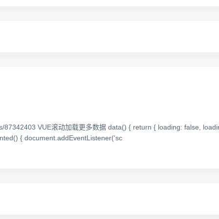
ails/87342403 VUE滚动加载更多数据 data() { return { loading: false, loadi
unted() { document.addEventListener('sc