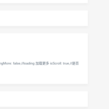
ngMore: false,//loading 加载更多 isScroll: true,//是否