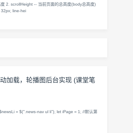
crollHeight -- 当前页面的总高度(body总高度)
px; line-hei
页面滚动加载，轮播图后台实现 (课堂笔
i = $(".news-nav ul li"); let iPage = 1; //默认第