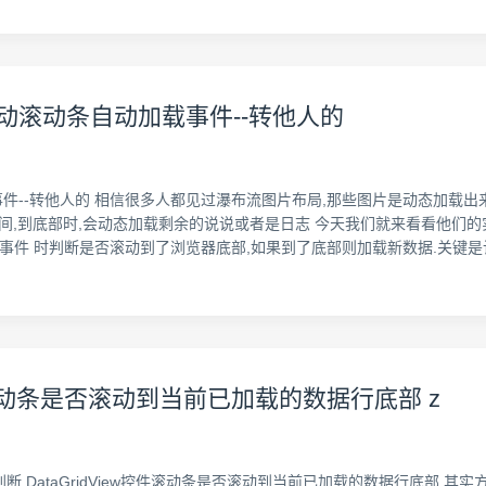
据 滑动滚动条自动加载事件--转他人的
加载事件--转他人的 相信很多人都见过瀑布流图片布局,那些图片是动态加载
间,到底部时,会动态加载剩余的说说或者是日志 今天我们就来看看他们的实
发 scroll事件 时判断是否滚动到了浏览器底部,如果到了底部则加载新数据.关
控件判断滚动条是否滚动到当前已加载的数据行底部 z
/20/162.html 判断 DataGridView控件滚动条是否滚动到当前已加载的数据行底部,