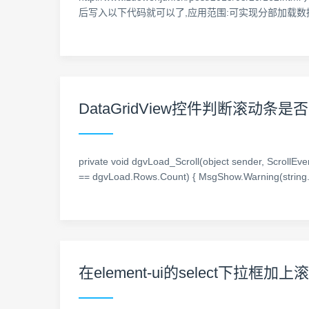
后写入以下代码就可以了,应用范围:可实现分部加载数据,以提升用户体验! ? 1 2
DataGridView控件判断滚动
private void dgvLoad_Scroll(object sender, ScrollEven
== dgvLoad.Rows.Count) { MsgShow.Warning(string
在element-ui的select下拉框加