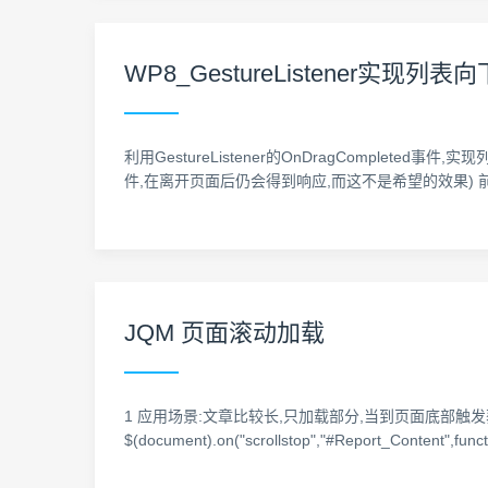
WP8_GestureListener实现
利用GestureListener的OnDragCompleted事件
件,在离开页面后仍会得到响应,而这不是希望的效果) 前台代码: <Border
JQM 页面滚动加载
1 应用场景:文章比较长,只加载部分,当到页面底部触发获
$(document).on("scrollstop","#Report_Content",fun