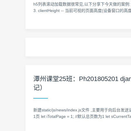
h5列表滚动加载数据很常见,以下分享下今天做的案例: 前言 这个
3. clientHeight -- 当前可视的页面高度(设备窗口的高度) html <!
潭州课堂25班：Ph201805201
记）
新建static/js/news/index.js文件 ,主要用于向后台发送请求, // 新
1页 let iTotalPage = 1; //默认总页数为1 let sCurrentT