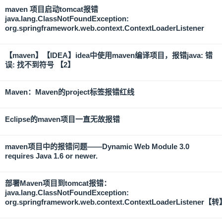
maven 项目启动tomcat报错
java.lang.ClassNotFoundException:
org.springframework.web.context.ContextLoaderListener
【maven】【IDEA】idea中使用maven编译项目，报错java: 错
误: 找不到符号 【2】
Maven：Maven的project标签报错红线
Eclipse的maven项目一直无故报错
maven项目中的报错问题——Dynamic Web Module 3.0
requires Java 1.6 or newer.
部署Maven项目到tomcat报错：
java.lang.ClassNotFoundException:
org.springframework.web.context.ContextLoaderListener【