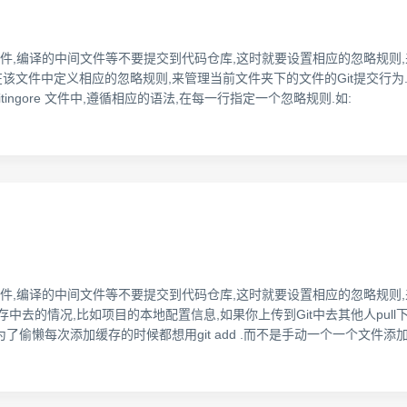
文件,编译的中间文件等不要提交到代码仓库,这时就要设置相应的忽略规则,来
件,在该文件中定义相应的忽略规则,来管理当前文件夹下的文件的Git提交行为. .
ingore 文件中,遵循相应的语法,在每一行指定一个忽略规则.如:
文件,编译的中间文件等不要提交到代码仓库,这时就要设置相应的忽略规则,
缓存中去的情况,比如项目的本地配置信息,如果你上传到Git中去其他人pu
了偷懒每次添加缓存的时候都想用git add .而不是手动一个一个文件添