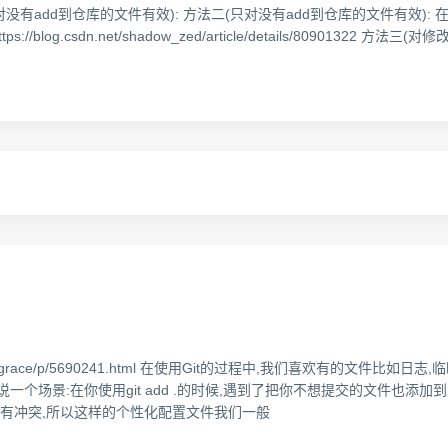
有add到仓库的文件有效): 方法二(只对没有add到仓库的文件有效): 在IDEA中
https://blog.csdn.net/shadow_zed/article/details/80901322 
om/kevingrace/p/5690241.html 在使用Git的过程中,我们喜欢有
一个场景:在你使用git add .的时候,遇到了把你不想提交的文件也添
配置有冲突,所以这样的个性化配置文件我们一般