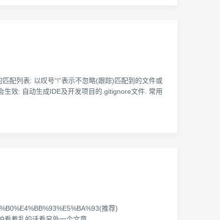
符的匹配列表: 以叹号“!”表示不忽略(跟踪)匹配到的文件或
: 自动生成IDE及开发项目的.gitignore文件. 常用
88%B0%E4%BB%93%E5%BA%93(推荐)
/54944250 以下怕看着乱的话看另外一个文章