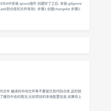
安装.ignore插件.创建好了之后: 安装.gitignore
方法三(对修改add到仓库的文件有效): 步骤1:创建changelist 步骤2:
的文件比如日志,临时文件,编译的中间文件等不要提交到代码仓库,这时就
加到了缓存中去的情况,比如项目的本地配置信息,如果你上