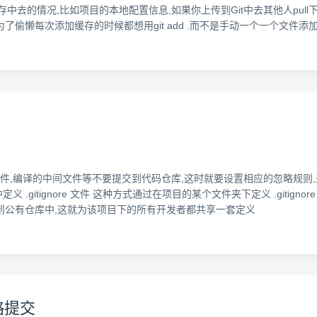
缓存中去的情况,比如项目的本地配置信息,如果你上传到Git中去其他人pu
了偷懒每次添加缓存的时候都想用git add .而不是手动一个一个文件添
文件,编译的中间文件等不要提交到代码仓库,这时就要设置相应的忽略规则,来
义 .gitignore 文件 这种方式通过在项目的某个文件夹下定义 .giti
是可以提交到公有仓库中,这就为该项目下的所有开发者都共享一套定义
略提交