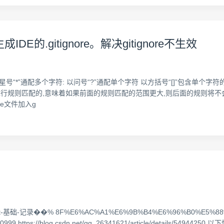
成IDE的.gitignore。解决gitignore不生效
以星号“*”通配多个字符: 以问号“?”通配单个字符 以方括号“[]”包含单个字
上到下进行规则匹配的,意味着如果前面的规则匹配的范围更大,则后面的规则将不会生效
nore文件加入g
/v2/Git-基础-记录��% 8F%E6%AC%A1%E6%9B%B4%E6%96%B0%E5%
ails/53510999 https://blog.csdn.net/qq_26341621/article/details