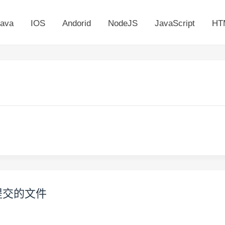
ava
IOS
Andorid
NodeJS
JavaScript
HT
想提交的文件