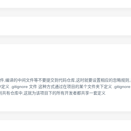
文件,编译的中间文件等不要提交到代码仓库,这时就要设置相应的忽略规则,来
义 .gitignore 文件 这种方式通过在项目的某个文件夹下定义 .giti
是可以提交到共有仓库中,这就为该项目下的所有开发者都共享一套定义