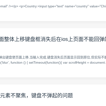
ail" /></p> <p>Country:<input type="text" name="country" value="Chi
框 页面整体上移键盘框消失后在ios上页面不能回
机下方弹出键盘使页面上移,当输入完成,键盘消失后页面显示回到原位,但实际
 function () { setTimeout(function(){ var scrollHeight = document.
nput元素不聚焦，键盘不弹起的问题