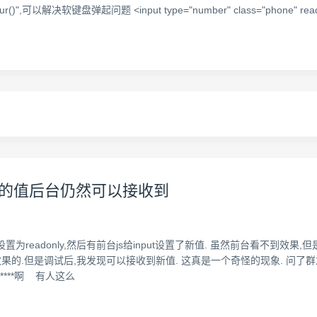
ur()",可以解决软键盘弹起问题 <input type="number" class="phone" readonly 
ntput的值后台仍然可以接收到
被设置为readonly,然后有前台js给input设置了新值. 虽然前台看不到
.但是调试后,我发现可以接收到新值. 这真是一个奇怪的现象. 问了群友,有
是 *****啊 有人这么