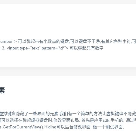
ype="number"> 可以弹起带有小数点的键盘,可以键盘不干净,有其它各种字符,可切换输
ut type="text" pattern="\d*"> 可以弹起只有数字
元素
的虚拟键盘隐藏了一些界面的元素.我们有一个简单的方法让虚拟键盘不隐藏
们可以选择在弹起虚拟键盘时,修改界面布局. 首先是应用sdk,手机的. 通
utPane.GetForCurrentView().Hiding可以后台修改界面. 做一个测试界面,