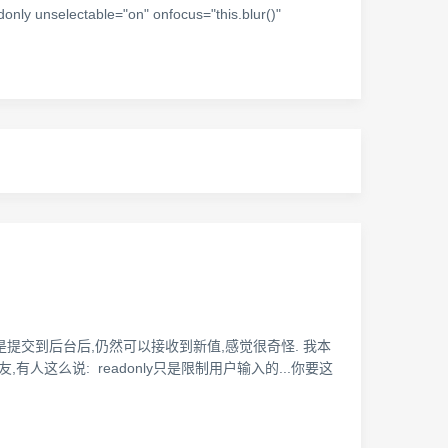
unselectable="on" onfocus="this.blur()"
效果,但是提交到后台后,仍然可以接收到新值,感觉很奇怪. 我本
人这么说: readonly只是限制用户输入的...你要这