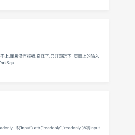
存不上,而且没有报错,奇怪了,只好跟踪下. 页面上的输入
"srk&qu
nput').attr("readonly","readonly")//将input