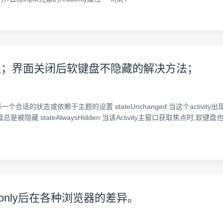
utMode属性；界面关闭后软键盘不隐藏的解决方法；
选择一个合适的状态或依赖于主题的设置 stateUnchanged:当这个activit
键盘总是被隐藏 stateAlwaysHidden:当该Activity主窗口获取焦点时,软键
>加上readonly后在各种浏览器的差异。