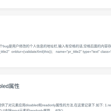
,有一个bug是用户修改的个人信息的地址栏,输入有空格的话,空格后面的内容
onblur=(validateXml(this)); name="pr_title2" type="text" class=
abled属性
供了对元素应用disabled和readonly属性的方法,在这里记录下.如下: 1.readonly $('i
y");//去除input元素的readonly属性 if($('i