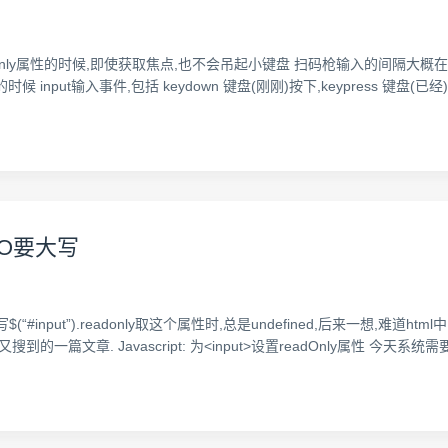
t有readonly属性的时候,即使获取焦点,也不会吊起小键盘 扫码枪输入的间隔大概在15
nput输入事件,包括 keydown 键盘(刚刚)按下,keypress 键盘(已经)
性，O要大写
$(“#input”).readonly取这个属性时,总是undefined,后来一想,难道ht
搜到的一篇文章. Javascript: 为<input>设置readOnly属性 今天系统需要使用